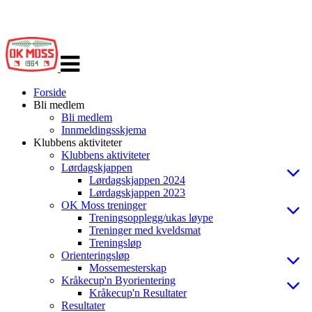
Veksle
navigasjon
Forside
Bli medlem
Bli medlem
Innmeldingsskjema
Klubbens aktiviteter
Klubbens aktiviteter
Lørdagskjappen
Lørdagskjappen 2024
Lørdagskjappen 2023
OK Moss treninger
Treningsopplegg/ukas løype
Treninger med kveldsmat
Treningsløp
Orienteringsløp
Mossemesterskap
Kråkecup'n Byorientering
Kråkecup'n Resultater
Resultater