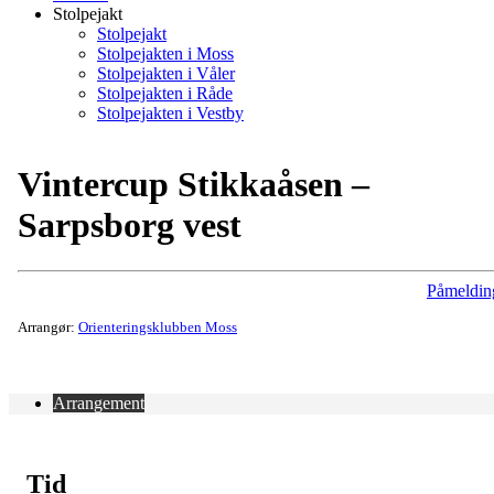
Stolpejakt
Stolpejakt
Stolpejakten i Moss
Stolpejakten i Våler
Stolpejakten i Råde
Stolpejakten i Vestby
Vintercup Stikkaåsen –
Sarpsborg vest
Påmeldin
Arrangør:
Orienteringsklubben Moss
Arrangement
Tid