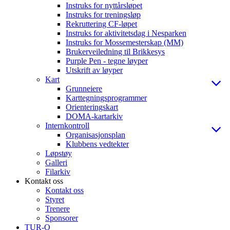
Instruks for nyttårsløpet
Instruks for treningsløp
Rekruttering CF-løpet
Instruks for aktivitetsdag i Nesparken
Instruks for Mossemesterskap (MM)
Brukerveiledning til Brikkesys
Purple Pen - tegne løyper
Utskrift av løyper
Kart
Grunneiere
Karttegningsprogrammer
Orienteringskart
DOMA-kartarkiv
Internkontroll
Organisasjonsplan
Klubbens vedtekter
Løpstøy
Galleri
Filarkiv
Kontakt oss
Kontakt oss
Styret
Trenere
Sponsorer
TUR-O