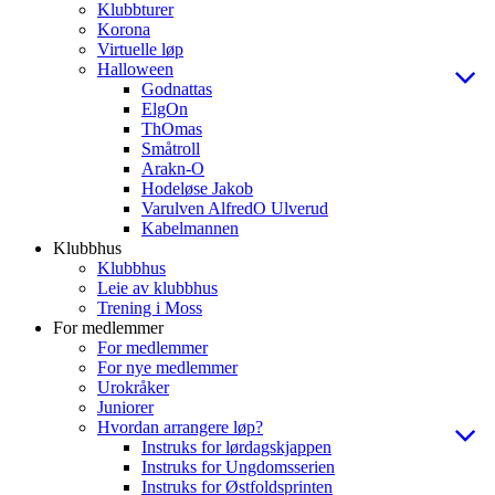
Klubbturer
Korona
Virtuelle løp
Halloween
Godnattas
ElgOn
ThOmas
Småtroll
Arakn-O
Hodeløse Jakob
Varulven AlfredO Ulverud
Kabelmannen
Klubbhus
Klubbhus
Leie av klubbhus
Trening i Moss
For medlemmer
For medlemmer
For nye medlemmer
Urokråker
Juniorer
Hvordan arrangere løp?
Instruks for lørdagskjappen
Instruks for Ungdomsserien
Instruks for Østfoldsprinten