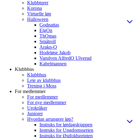
Klubbturer
Korona
Virtuelle løp
Halloween
Godnattas
ElgOn
ThOmas
Småtroll
Arakn-O
Hodeløse Jakob
Varulven AlfredO Ulverud
Kabelmannen
Klubbhus
Klubbhus
Leie av klubbhus
Trening i Moss
For medlemmer
For medlemmer
For nye medlemmer
Urokråker
Juniorer
Hvordan arrangere løp?
Instruks for lørdagskjappen
Instruks for Ungdomsserien
Instruks for Østfoldsprinten