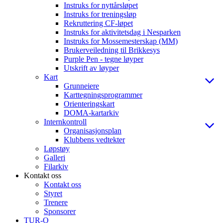
Instruks for nyttårsløpet
Instruks for treningsløp
Rekruttering CF-løpet
Instruks for aktivitetsdag i Nesparken
Instruks for Mossemesterskap (MM)
Brukerveiledning til Brikkesys
Purple Pen - tegne løyper
Utskrift av løyper
Kart
Grunneiere
Karttegningsprogrammer
Orienteringskart
DOMA-kartarkiv
Internkontroll
Organisasjonsplan
Klubbens vedtekter
Løpstøy
Galleri
Filarkiv
Kontakt oss
Kontakt oss
Styret
Trenere
Sponsorer
TUR-O