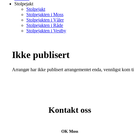
Stolpejakt
Stolpejakt
Stolpejakten i Moss
Stolpejakten i Våler
Stolpejakten i Råde
Stolpejakten i Vestby
Ikke publisert
Arrangør har ikke publisert arrangementet enda, vennligst kom ti
Kontakt oss
OK Moss