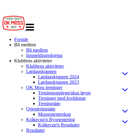
Veksle
navigasjon
Forside
Bli medlem
Bli medlem
Innmeldingsskjema
Klubbens aktiviteter
Klubbens aktiviteter
Lørdagskjappen
Lørdagskjappen 2024
Lørdagskjappen 2023
OK Moss treninger
Treningsopplegg/ukas løype
Treninger med kveldsmat
Treningsløp
Orienteringsløp
Mossemesterskap
Kråkecup'n Byorientering
Kråkecup'n Resultater
Resultater