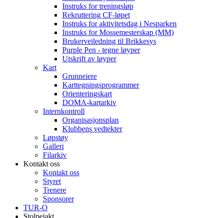
Instruks for treningsløp
Rekruttering CF-løpet
Instruks for aktivitetsdag i Nesparken
Instruks for Mossemesterskap (MM)
Brukerveiledning til Brikkesys
Purple Pen - tegne løyper
Utskrift av løyper
Kart
Grunneiere
Karttegningsprogrammer
Orienteringskart
DOMA-kartarkiv
Internkontroll
Organisasjonsplan
Klubbens vedtekter
Løpstøy
Galleri
Filarkiv
Kontakt oss
Kontakt oss
Styret
Trenere
Sponsorer
TUR-O
Stolpejakt