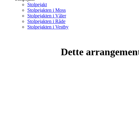
Stolpejakt
Stolpejakten i Moss
Stolpejakten i Våler
Stolpejakten i Råde
Stolpejakten i Vestby
Dette arrangemente