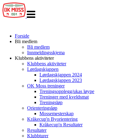
Veksle
navigasjon
Forside
Bli medlem
Bli medlem
Innmeldingsskjema
Klubbens aktiviteter
Klubbens aktiviteter
Lørdagskjappen
Lørdagskjappen 2024
Lørdagskjappen 2023
OK Moss treninger
Treningsopplegg/ukas løype
Treninger med kveldsmat
Treningsløp
Orienteringsløp
Mossemesterskap
Kråkecup'n Byorientering
Kråkecup'n Resultater
Resultater
Klubbturer