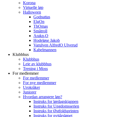
Korona
Virtuelle løp
Halloween
Godnattas
ElgOn
ThOmas
Småtroll
Arakn-O
Hodeløse Jakob
Varulven AlfredO Ulverud
Kabelmannen
Klubbhus
Klubbhus
Leie av klubbhus
Trening i Moss
For medlemmer
For medlemmer
For nye medlemmer
Urokråker
Juniorer
Hvordan arrangere løp?
Instruks for lørdagskjappen
Instruks for Ungdomsserien
Instruks for Østfoldsprinten
Instruks for nyttårsløpet