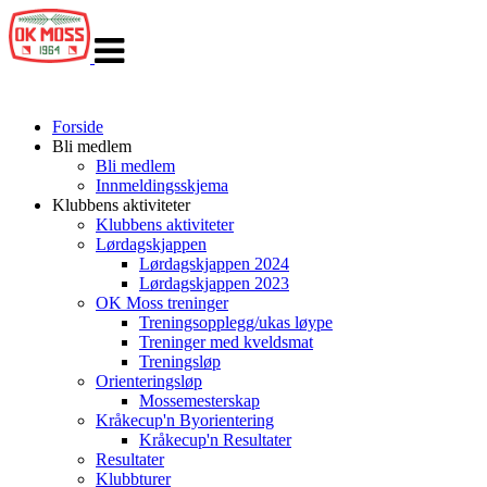
Veksle
navigasjon
Forside
Bli medlem
Bli medlem
Innmeldingsskjema
Klubbens aktiviteter
Klubbens aktiviteter
Lørdagskjappen
Lørdagskjappen 2024
Lørdagskjappen 2023
OK Moss treninger
Treningsopplegg/ukas løype
Treninger med kveldsmat
Treningsløp
Orienteringsløp
Mossemesterskap
Kråkecup'n Byorientering
Kråkecup'n Resultater
Resultater
Klubbturer