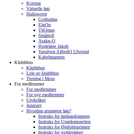
Korona
Virtuelle løp
Halloween
Godnattas
ElgOn
ThOmas
Småtroll
Arakn-O
Hodeløse Jakob
Varulven AlfredO Ulverud
Kabelmannen
Klubbhus
Klubbhus
Leie av klubbhus
Trening i Moss
For medlemmer
For medlemmer
For nye medlemmer
Urokråker
Juniorer
Hvordan arrangere løp?
Instruks for lørdagskjappen
Instruks for Ungdomsserien
Instruks for Østfoldsprinten
Instruks for nyttårsløpet