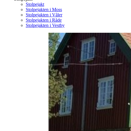
Stolpejakt
Stolpejakten i Moss
Stolpejakten i Våler
Stolpejakten i Råde
Stolpejakten i Vestby