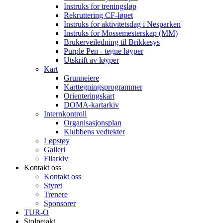
Instruks for treningsløp
Rekruttering CF-løpet
Instruks for aktivitetsdag i Nesparken
Instruks for Mossemesterskap (MM)
Brukerveiledning til Brikkesys
Purple Pen - tegne løyper
Utskrift av løyper
Kart
Grunneiere
Karttegningsprogrammer
Orienteringskart
DOMA-kartarkiv
Internkontroll
Organisasjonsplan
Klubbens vedtekter
Løpstøy
Galleri
Filarkiv
Kontakt oss
Kontakt oss
Styret
Trenere
Sponsorer
TUR-O
Stolpejakt