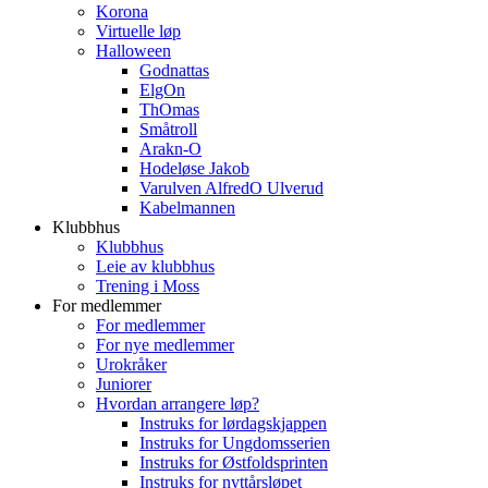
Korona
Virtuelle løp
Halloween
Godnattas
ElgOn
ThOmas
Småtroll
Arakn-O
Hodeløse Jakob
Varulven AlfredO Ulverud
Kabelmannen
Klubbhus
Klubbhus
Leie av klubbhus
Trening i Moss
For medlemmer
For medlemmer
For nye medlemmer
Urokråker
Juniorer
Hvordan arrangere løp?
Instruks for lørdagskjappen
Instruks for Ungdomsserien
Instruks for Østfoldsprinten
Instruks for nyttårsløpet