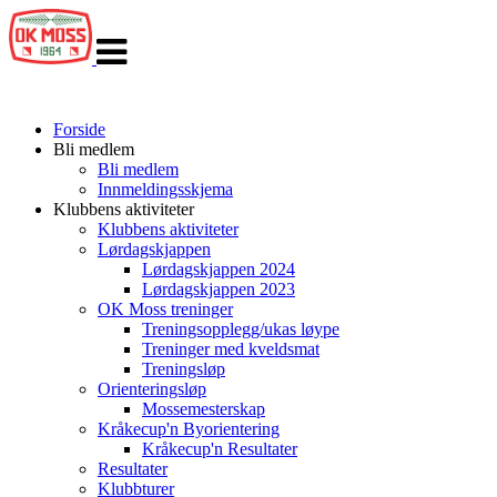
Veksle
navigasjon
Forside
Bli medlem
Bli medlem
Innmeldingsskjema
Klubbens aktiviteter
Klubbens aktiviteter
Lørdagskjappen
Lørdagskjappen 2024
Lørdagskjappen 2023
OK Moss treninger
Treningsopplegg/ukas løype
Treninger med kveldsmat
Treningsløp
Orienteringsløp
Mossemesterskap
Kråkecup'n Byorientering
Kråkecup'n Resultater
Resultater
Klubbturer