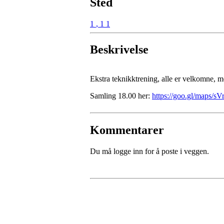
Sted
1
,
1 1
Beskrivelse
Ekstra teknikktrening, alle er velkomne, 
Samling 18.00 her:
https://goo.gl/map
Kommentarer
Du må logge inn for å poste i veggen.