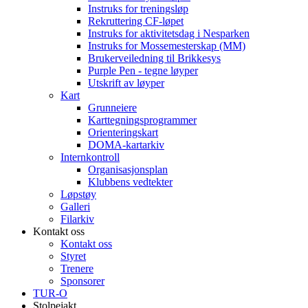
Instruks for treningsløp
Rekruttering CF-løpet
Instruks for aktivitetsdag i Nesparken
Instruks for Mossemesterskap (MM)
Brukerveiledning til Brikkesys
Purple Pen - tegne løyper
Utskrift av løyper
Kart
Grunneiere
Karttegningsprogrammer
Orienteringskart
DOMA-kartarkiv
Internkontroll
Organisasjonsplan
Klubbens vedtekter
Løpstøy
Galleri
Filarkiv
Kontakt oss
Kontakt oss
Styret
Trenere
Sponsorer
TUR-O
Stolpejakt