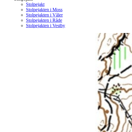
Stolpejakt
Stolpejakten i Moss
Stolpejakten i Våler
Stolpejakten i Råde
Stolpejakten i Vestby