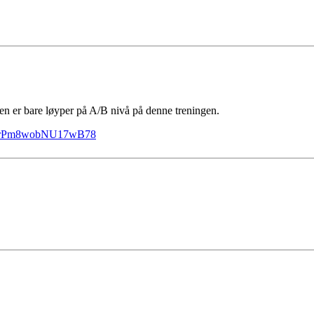
men er bare løyper på A/B nivå på denne treningen.
s/sVrPm8wobNU17wB78