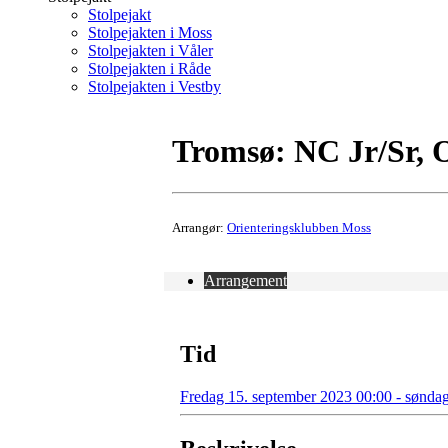
Stolpejakt
Stolpejakten i Moss
Stolpejakten i Våler
Stolpejakten i Råde
Stolpejakten i Vestby
Tromsø: NC Jr/Sr, O
Arrangør:
Orienteringsklubben Moss
Arrangement
Tid
Fredag 15. september 2023 00:00 - sønda