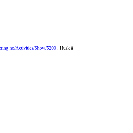
ntering.no/Activities/Show/5200
. Husk å