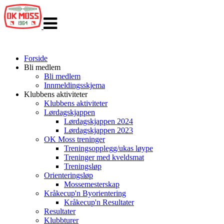
Veksle
navigasjon
Forside
Bli medlem
Bli medlem
Innmeldingsskjema
Klubbens aktiviteter
Klubbens aktiviteter
Lørdagskjappen
Lørdagskjappen 2024
Lørdagskjappen 2023
OK Moss treninger
Treningsopplegg/ukas løype
Treninger med kveldsmat
Treningsløp
Orienteringsløp
Mossemesterskap
Kråkecup'n Byorientering
Kråkecup'n Resultater
Resultater
Klubbturer