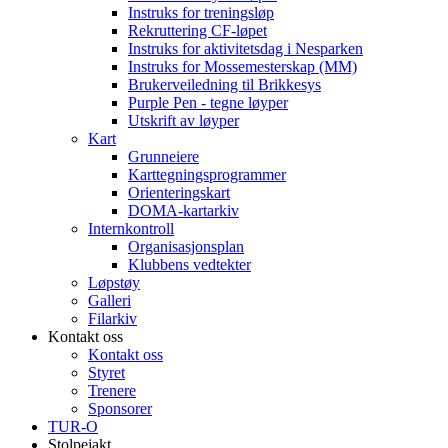
Instruks for treningsløp
Rekruttering CF-løpet
Instruks for aktivitetsdag i Nesparken
Instruks for Mossemesterskap (MM)
Brukerveiledning til Brikkesys
Purple Pen - tegne løyper
Utskrift av løyper
Kart
Grunneiere
Karttegningsprogrammer
Orienteringskart
DOMA-kartarkiv
Internkontroll
Organisasjonsplan
Klubbens vedtekter
Løpstøy
Galleri
Filarkiv
Kontakt oss
Kontakt oss
Styret
Trenere
Sponsorer
TUR-O
Stolpejakt