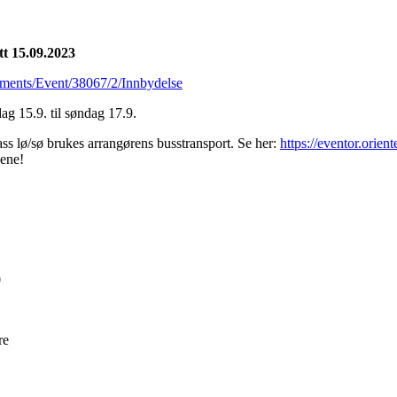
tt 15.09.2023
cuments/Event/38067/2/Innbydelse
dag 15.9. til søndag 17.9.
lass lø/sø brukes arrangørens busstransport. Se her:
https://eventor.orie
pene!
0
re