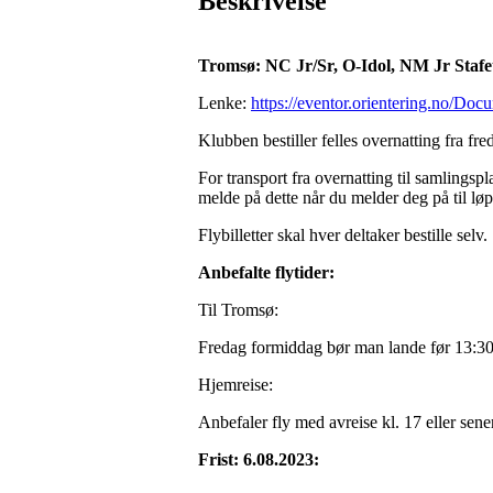
Beskrivelse
Tromsø: NC Jr/Sr, O-Idol, NM Jr Stafe
Lenke:
https://eventor.orientering.no/Do
Klubben bestiller felles overnatting fra fre
For transport fra overnatting til samlingsp
melde på dette når du melder deg på til lø
Flybilletter skal hver deltaker bestille selv.
Anbefalte flytider:
Til Tromsø:
Fredag formiddag bør man lande før 13:3
Hjemreise:
Anbefaler fly med avreise kl. 17 eller sene
Frist: 6.08.2023: