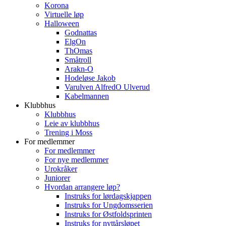
Korona
Virtuelle løp
Halloween
Godnattas
ElgOn
ThOmas
Småtroll
Arakn-O
Hodeløse Jakob
Varulven AlfredO Ulverud
Kabelmannen
Klubbhus
Klubbhus
Leie av klubbhus
Trening i Moss
For medlemmer
For medlemmer
For nye medlemmer
Urokråker
Juniorer
Hvordan arrangere løp?
Instruks for lørdagskjappen
Instruks for Ungdomsserien
Instruks for Østfoldsprinten
Instruks for nyttårsløpet