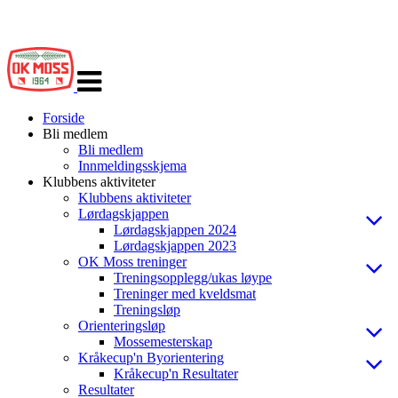
Veksle
navigasjon
Forside
Bli medlem
Bli medlem
Innmeldingsskjema
Klubbens aktiviteter
Klubbens aktiviteter
Lørdagskjappen
Lørdagskjappen 2024
Lørdagskjappen 2023
OK Moss treninger
Treningsopplegg/ukas løype
Treninger med kveldsmat
Treningsløp
Orienteringsløp
Mossemesterskap
Kråkecup'n Byorientering
Kråkecup'n Resultater
Resultater