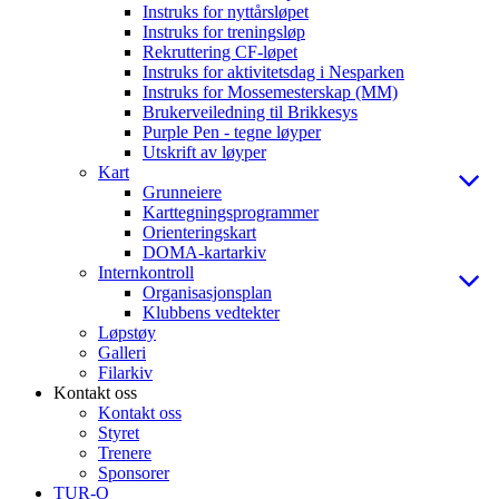
Instruks for nyttårsløpet
Instruks for treningsløp
Rekruttering CF-løpet
Instruks for aktivitetsdag i Nesparken
Instruks for Mossemesterskap (MM)
Brukerveiledning til Brikkesys
Purple Pen - tegne løyper
Utskrift av løyper
Kart
Grunneiere
Karttegningsprogrammer
Orienteringskart
DOMA-kartarkiv
Internkontroll
Organisasjonsplan
Klubbens vedtekter
Løpstøy
Galleri
Filarkiv
Kontakt oss
Kontakt oss
Styret
Trenere
Sponsorer
TUR-O