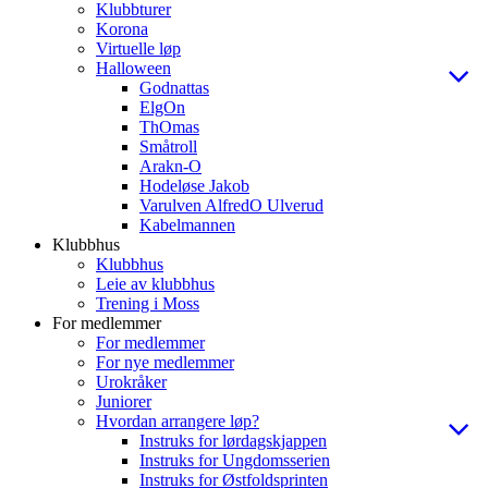
Klubbturer
Korona
Virtuelle løp
Halloween
Godnattas
ElgOn
ThOmas
Småtroll
Arakn-O
Hodeløse Jakob
Varulven AlfredO Ulverud
Kabelmannen
Klubbhus
Klubbhus
Leie av klubbhus
Trening i Moss
For medlemmer
For medlemmer
For nye medlemmer
Urokråker
Juniorer
Hvordan arrangere løp?
Instruks for lørdagskjappen
Instruks for Ungdomsserien
Instruks for Østfoldsprinten