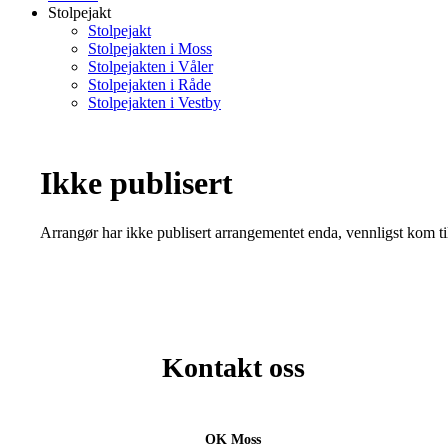
Stolpejakt
Stolpejakt
Stolpejakten i Moss
Stolpejakten i Våler
Stolpejakten i Råde
Stolpejakten i Vestby
Ikke publisert
Arrangør har ikke publisert arrangementet enda, vennligst kom ti
Kontakt oss
OK Moss