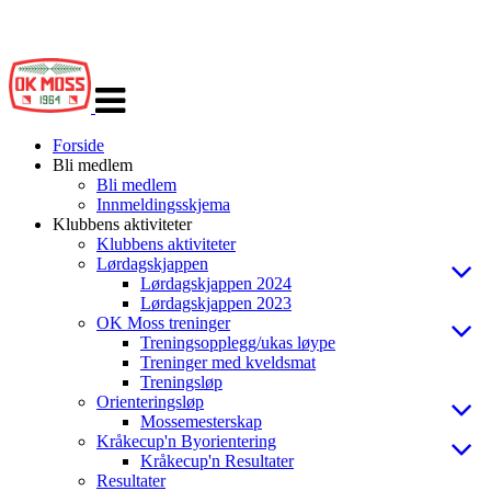
Veksle
navigasjon
Forside
Bli medlem
Bli medlem
Innmeldingsskjema
Klubbens aktiviteter
Klubbens aktiviteter
Lørdagskjappen
Lørdagskjappen 2024
Lørdagskjappen 2023
OK Moss treninger
Treningsopplegg/ukas løype
Treninger med kveldsmat
Treningsløp
Orienteringsløp
Mossemesterskap
Kråkecup'n Byorientering
Kråkecup'n Resultater
Resultater