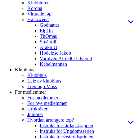
Klubbturer
Korona
Virtuelle løp
Halloween
Godnattas
ElgOn
ThOmas
Småtroll
Arakn-O
Hodeløse Jakob
Varulven AlfredO Ulverud
Kabelmannen
Klubbhus
Klubbhus
Leie av klubbhus
Trening i Moss
For medlemmer
For medlemmer
For nye medlemmer
Urokråker
Juniorer
Hvordan arrangere løp?
Instruks for lørdagskjappen
Instruks for Ungdomsserien
Instruks for Østfoldsprinten