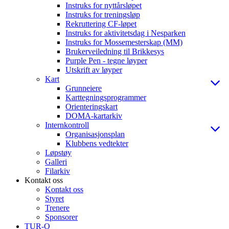
Instruks for nyttårsløpet
Instruks for treningsløp
Rekruttering CF-løpet
Instruks for aktivitetsdag i Nesparken
Instruks for Mossemesterskap (MM)
Brukerveiledning til Brikkesys
Purple Pen - tegne løyper
Utskrift av løyper
Kart
Grunneiere
Karttegningsprogrammer
Orienteringskart
DOMA-kartarkiv
Internkontroll
Organisasjonsplan
Klubbens vedtekter
Løpstøy
Galleri
Filarkiv
Kontakt oss
Kontakt oss
Styret
Trenere
Sponsorer
TUR-O