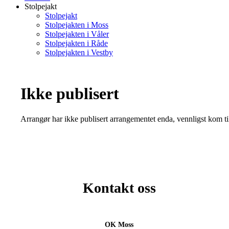
Stolpejakt
Stolpejakt
Stolpejakten i Moss
Stolpejakten i Våler
Stolpejakten i Råde
Stolpejakten i Vestby
Ikke publisert
Arrangør har ikke publisert arrangementet enda, vennligst kom ti
Kontakt oss
OK Moss