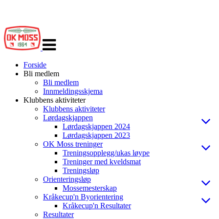
Veksle
navigasjon
Forside
Bli medlem
Bli medlem
Innmeldingsskjema
Klubbens aktiviteter
Klubbens aktiviteter
Lørdagskjappen
Lørdagskjappen 2024
Lørdagskjappen 2023
OK Moss treninger
Treningsopplegg/ukas løype
Treninger med kveldsmat
Treningsløp
Orienteringsløp
Mossemesterskap
Kråkecup'n Byorientering
Kråkecup'n Resultater
Resultater