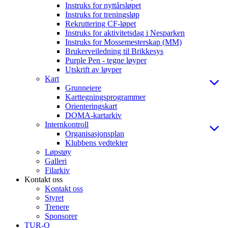
Instruks for nyttårsløpet
Instruks for treningsløp
Rekruttering CF-løpet
Instruks for aktivitetsdag i Nesparken
Instruks for Mossemesterskap (MM)
Brukerveiledning til Brikkesys
Purple Pen - tegne løyper
Utskrift av løyper
Kart
Grunneiere
Karttegningsprogrammer
Orienteringskart
DOMA-kartarkiv
Internkontroll
Organisasjonsplan
Klubbens vedtekter
Løpstøy
Galleri
Filarkiv
Kontakt oss
Kontakt oss
Styret
Trenere
Sponsorer
TUR-O