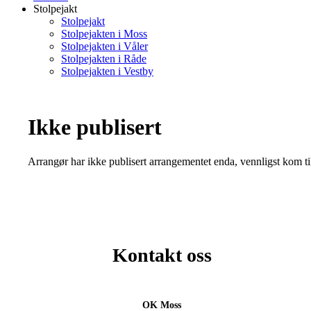
Stolpejakt
Stolpejakt
Stolpejakten i Moss
Stolpejakten i Våler
Stolpejakten i Råde
Stolpejakten i Vestby
Ikke publisert
Arrangør har ikke publisert arrangementet enda, vennligst kom ti
Kontakt oss
OK Moss