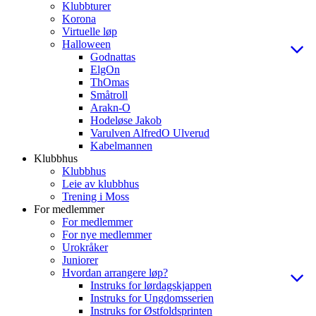
Klubbturer
Korona
Virtuelle løp
Halloween
Godnattas
ElgOn
ThOmas
Småtroll
Arakn-O
Hodeløse Jakob
Varulven AlfredO Ulverud
Kabelmannen
Klubbhus
Klubbhus
Leie av klubbhus
Trening i Moss
For medlemmer
For medlemmer
For nye medlemmer
Urokråker
Juniorer
Hvordan arrangere løp?
Instruks for lørdagskjappen
Instruks for Ungdomsserien
Instruks for Østfoldsprinten