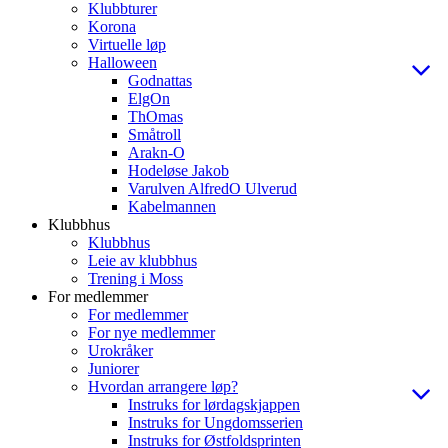
Klubbturer
Korona
Virtuelle løp
Halloween
Godnattas
ElgOn
ThOmas
Småtroll
Arakn-O
Hodeløse Jakob
Varulven AlfredO Ulverud
Kabelmannen
Klubbhus
Klubbhus
Leie av klubbhus
Trening i Moss
For medlemmer
For medlemmer
For nye medlemmer
Urokråker
Juniorer
Hvordan arrangere løp?
Instruks for lørdagskjappen
Instruks for Ungdomsserien
Instruks for Østfoldsprinten