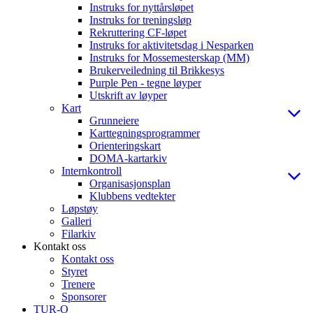
Instruks for nyttårsløpet
Instruks for treningsløp
Rekruttering CF-løpet
Instruks for aktivitetsdag i Nesparken
Instruks for Mossemesterskap (MM)
Brukerveiledning til Brikkesys
Purple Pen - tegne løyper
Utskrift av løyper
Kart
Grunneiere
Karttegningsprogrammer
Orienteringskart
DOMA-kartarkiv
Internkontroll
Organisasjonsplan
Klubbens vedtekter
Løpstøy
Galleri
Filarkiv
Kontakt oss
Kontakt oss
Styret
Trenere
Sponsorer
TUR-O