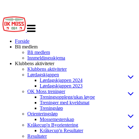
Veksle
navigasjon
Forside
Bli medlem
Bli medlem
Innmeldingsskjema
Klubbens aktiviteter
Klubbens aktiviteter
Lørdagskjappen
Lørdagskjappen 2024
Lørdagskjappen 2023
OK Moss treninger
Treningsopplegg/ukas løype
Treninger med kveldsmat
Treningsløp
Orienteringsløp
Mossemesterskap
Kråkecup'n Byorientering
Kråkecup'n Resultater
Resultater