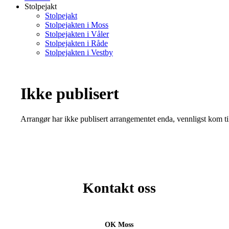
Stolpejakt
Stolpejakt
Stolpejakten i Moss
Stolpejakten i Våler
Stolpejakten i Råde
Stolpejakten i Vestby
Ikke publisert
Arrangør har ikke publisert arrangementet enda, vennligst kom ti
Kontakt oss
OK Moss