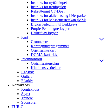
Instruks for nyttårsløpet
Instruks for treningsløp
Rekruttering CF-løpet
Instruks for aktivitetsdag i Nesparken
Instruks for Mossemesterskap (MM)
Brukerveiledning til Brikkesys
Purple Pen - tegne løyper
Utskrift av løyper
Kart
Grunneiere
Karttegningsprogrammer
Orienteringskart
DOMA-kartarkiv
Internkontroll
Organisasjonsplan
Klubbens vedtekter
Løpstøy
Galleri
Filarkiv
Kontakt oss
Kontakt oss
Styret
Trenere
Sponsorer
TUR-O