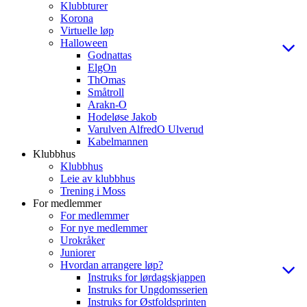
Klubbturer
Korona
Virtuelle løp
Halloween
Godnattas
ElgOn
ThOmas
Småtroll
Arakn-O
Hodeløse Jakob
Varulven AlfredO Ulverud
Kabelmannen
Klubbhus
Klubbhus
Leie av klubbhus
Trening i Moss
For medlemmer
For medlemmer
For nye medlemmer
Urokråker
Juniorer
Hvordan arrangere løp?
Instruks for lørdagskjappen
Instruks for Ungdomsserien
Instruks for Østfoldsprinten