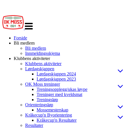
Veksle
navigasjon
Forside
Bli medlem
Bli medlem
Innmeldingsskjema
Klubbens aktiviteter
Klubbens aktiviteter
Lørdagskjappen
Lørdagskjappen 2024
Lørdagskjappen 2023
OK Moss treninger
Treningsopplegg/ukas løype
Treninger med kveldsmat
Treningsløp
Orienteringsløp
Mossemesterskap
Kråkecup'n Byorientering
Kråkecup'n Resultater
Resultater