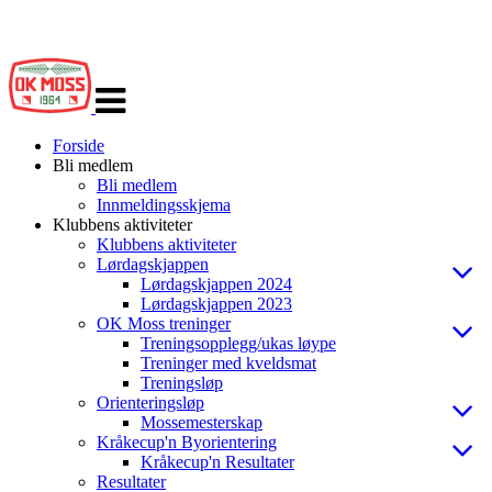
Veksle
navigasjon
Forside
Bli medlem
Bli medlem
Innmeldingsskjema
Klubbens aktiviteter
Klubbens aktiviteter
Lørdagskjappen
Lørdagskjappen 2024
Lørdagskjappen 2023
OK Moss treninger
Treningsopplegg/ukas løype
Treninger med kveldsmat
Treningsløp
Orienteringsløp
Mossemesterskap
Kråkecup'n Byorientering
Kråkecup'n Resultater
Resultater