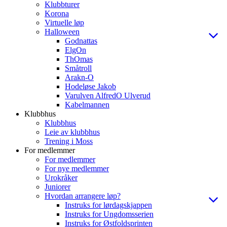
Klubbturer
Korona
Virtuelle løp
Halloween
Godnattas
ElgOn
ThOmas
Småtroll
Arakn-O
Hodeløse Jakob
Varulven AlfredO Ulverud
Kabelmannen
Klubbhus
Klubbhus
Leie av klubbhus
Trening i Moss
For medlemmer
For medlemmer
For nye medlemmer
Urokråker
Juniorer
Hvordan arrangere løp?
Instruks for lørdagskjappen
Instruks for Ungdomsserien
Instruks for Østfoldsprinten