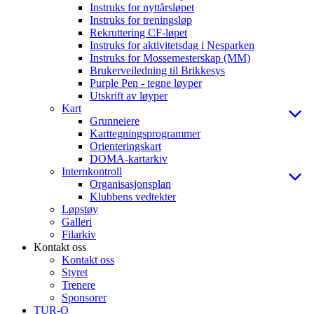
Instruks for nyttårsløpet
Instruks for treningsløp
Rekruttering CF-løpet
Instruks for aktivitetsdag i Nesparken
Instruks for Mossemesterskap (MM)
Brukerveiledning til Brikkesys
Purple Pen - tegne løyper
Utskrift av løyper
Kart
Grunneiere
Karttegningsprogrammer
Orienteringskart
DOMA-kartarkiv
Internkontroll
Organisasjonsplan
Klubbens vedtekter
Løpstøy
Galleri
Filarkiv
Kontakt oss
Kontakt oss
Styret
Trenere
Sponsorer
TUR-O