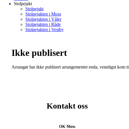
Stolpejakt
Stolpejakt
Stolpejakten i Moss
Stolpejakten i Våler
Stolpejakten i Råde
Stolpejakten i Vestby
Ikke publisert
Arrangør har ikke publisert arrangementet enda, vennligst kom ti
Kontakt oss
OK Moss