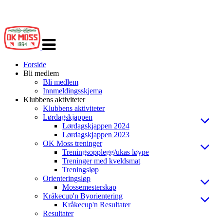
Veksle
navigasjon
Forside
Bli medlem
Bli medlem
Innmeldingsskjema
Klubbens aktiviteter
Klubbens aktiviteter
Lørdagskjappen
Lørdagskjappen 2024
Lørdagskjappen 2023
OK Moss treninger
Treningsopplegg/ukas løype
Treninger med kveldsmat
Treningsløp
Orienteringsløp
Mossemesterskap
Kråkecup'n Byorientering
Kråkecup'n Resultater
Resultater