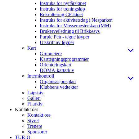
Instruks for nyttårsløpet
Instruks for treningsløp
Rekruttering CF-løpet
Instruks for aktivitetsdag i Nesparken
Instruks for Mossemesterskap (MM)
Brukerveiledning til Brikkesys
Purple Pen - tegne løyper
Utskrift av løyper
Kart
Grunneiere
Karttegningsprogrammer
Orienteringskart
DOMA-kartarkiv
Internkontroll
Organisasjonsplan
Klubbens vedtekter
Løpstøy
Galleri
Filarkiv
Kontakt oss
Kontakt oss
Styret
Trenere
Sponsorer
TUR-O