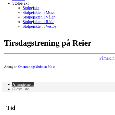
Stolpejakt
Stolpejakt
Stolpejakten i Moss
Stolpejakten i Våler
Stolpejakten i Råde
Stolpejakten i Vestby
Tirsdagstrening på Reier
Påmeldin
Arrangør:
Orienteringsklubben Moss
Arrangement
Gjesteliste
Tid