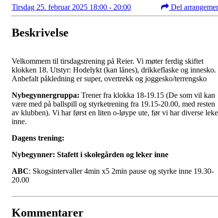
Tirsdag 25. februar 2025 18:00 - 20:00
Del arrangeme
Beskrivelse
Velkommem til tirsdagstrening på Reier. Vi møter ferdig skiftet
klokken 18. Utstyr: Hodelykt (kan lånes), drikkeflaske og innesko.
Anbefalt påkledning er super, overtrekk og joggesko/terrengsko
Nybegynnergruppa:
Trener fra klokka 18-19.15 (De som vil kan
være med på ballspill og styrketrening fra 19.15-20.00, med resten
av klubben). Vi har først en liten o-løype ute, før vi har diverse leke
inne.
Dagens trening:
Nybegynner: Stafett i skolegården og leker inne
ABC
: Skogsintervaller 4min x5 2min pause og styrke inne 19.30-
20.00
Kommentarer