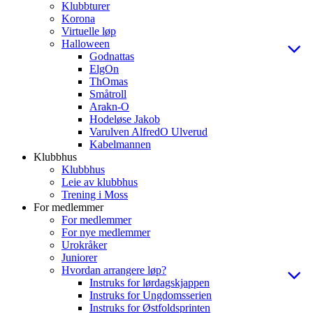
Klubbturer
Korona
Virtuelle løp
Halloween
Godnattas
ElgOn
ThOmas
Småtroll
Arakn-O
Hodeløse Jakob
Varulven AlfredO Ulverud
Kabelmannen
Klubbhus
Klubbhus
Leie av klubbhus
Trening i Moss
For medlemmer
For medlemmer
For nye medlemmer
Urokråker
Juniorer
Hvordan arrangere løp?
Instruks for lørdagskjappen
Instruks for Ungdomsserien
Instruks for Østfoldsprinten