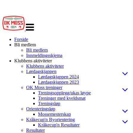
Veksle
navigasjon
Forside
Bli medlem
Bli medlem
Innmeldingsskjema
Klubbens aktiviteter
Klubbens aktiviteter
Lørdagskjappen
Lørdagskjappen 2024
Lørdagskjappen 2023
OK Moss treninger
Treningsopplegg/ukas løype
Treninger med kveldsmat
Treningsløp
Orienteringsløp
Mossemesterskap
Kråkecup'n Byorientering
Kråkecup'n Resultater
Resultater