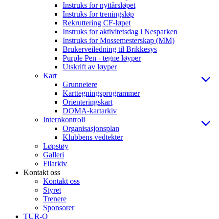
Instruks for nyttårsløpet
Instruks for treningsløp
Rekruttering CF-løpet
Instruks for aktivitetsdag i Nesparken
Instruks for Mossemesterskap (MM)
Brukerveiledning til Brikkesys
Purple Pen - tegne løyper
Utskrift av løyper
Kart
Grunneiere
Karttegningsprogrammer
Orienteringskart
DOMA-kartarkiv
Internkontroll
Organisasjonsplan
Klubbens vedtekter
Løpstøy
Galleri
Filarkiv
Kontakt oss
Kontakt oss
Styret
Trenere
Sponsorer
TUR-O