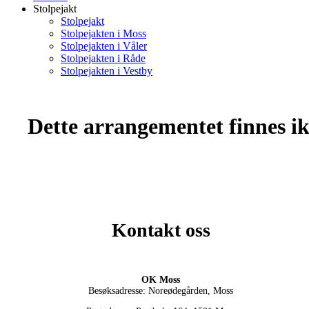
Stolpejakt
Stolpejakt
Stolpejakten i Moss
Stolpejakten i Våler
Stolpejakten i Råde
Stolpejakten i Vestby
Dette arrangementet finnes ikk
Kontakt oss
OK Moss
Besøksadresse: Noreødegården, Moss