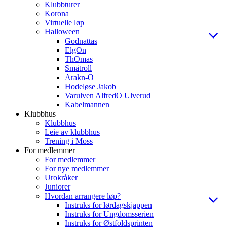
Klubbturer
Korona
Virtuelle løp
Halloween
Godnattas
ElgOn
ThOmas
Småtroll
Arakn-O
Hodeløse Jakob
Varulven AlfredO Ulverud
Kabelmannen
Klubbhus
Klubbhus
Leie av klubbhus
Trening i Moss
For medlemmer
For medlemmer
For nye medlemmer
Urokråker
Juniorer
Hvordan arrangere løp?
Instruks for lørdagskjappen
Instruks for Ungdomsserien
Instruks for Østfoldsprinten