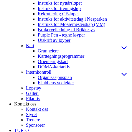
Instruks for nyttårsløpet
Instruks for treningsløp
Rekruttering CF-løpet
Instruks for aktivitetsdag i Nesparken
Instruks for Mossemesterskap (MM)
Brukerveiledning til Brikkesys
Purple Pen - tegne løyper
Utskrift av løyper
Kart
Grunneiere
Karttegningsprogrammer
Orienteringskart
DOMA-kartarkiv
Internkontroll
Organisasjonsplan
Klubbens vedtekter
Løpstøy
Galleri
Filarkiv
Kontakt oss
Kontakt oss
Styret
Trenere
Sponsorer
TUR-O