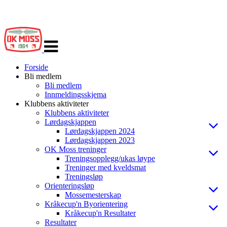
Veksle
navigasjon
Forside
Bli medlem
Bli medlem
Innmeldingsskjema
Klubbens aktiviteter
Klubbens aktiviteter
Lørdagskjappen
Lørdagskjappen 2024
Lørdagskjappen 2023
OK Moss treninger
Treningsopplegg/ukas løype
Treninger med kveldsmat
Treningsløp
Orienteringsløp
Mossemesterskap
Kråkecup'n Byorientering
Kråkecup'n Resultater
Resultater