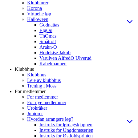
Klubbturer
Korona
Virtuelle løp
Halloween
Godnattas
ElgOn
ThOmas
Småtroll
Arakn-O
Hodeløse Jakob
Varulven AlfredO Ulverud
Kabelmannen
Klubbhus
Klubbhus
Leie av klubbhus
Trening i Moss
For medlemmer
For medlemmer
For nye medlemmer
Urokråker
Juniorer
Hvordan arrangere løp?
Instruks for lørdagskjappen
Instruks for Ungdomsserien
Instruks for Østfoldsprinten