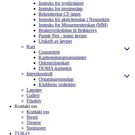
Instruks for nyttårsløpet
Instruks for treningsløp
Rekruttering CF-løpet
Instruks for aktivitetsdag i Nesparken
Instruks for Mossemesterskap (MM)
Brukerveiledning til Brikkesys
Purple Pen - tegne løyper
Utskrift av løyper
Kart
Grunneiere
Karttegningsprogrammer
Orienteringskart
DOMA-kartarkiv
Internkontroll
Organisasjonsplan
Klubbens vedtekter
Løpstøy
Galleri
Filarkiv
Kontakt oss
Kontakt oss
Styret
Trenere
Sponsorer
TUR-O