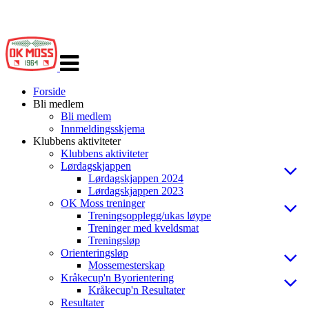
Veksle
navigasjon
Forside
Bli medlem
Bli medlem
Innmeldingsskjema
Klubbens aktiviteter
Klubbens aktiviteter
Lørdagskjappen
Lørdagskjappen 2024
Lørdagskjappen 2023
OK Moss treninger
Treningsopplegg/ukas løype
Treninger med kveldsmat
Treningsløp
Orienteringsløp
Mossemesterskap
Kråkecup'n Byorientering
Kråkecup'n Resultater
Resultater