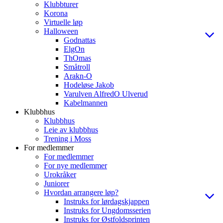
Klubbturer
Korona
Virtuelle løp
Halloween
Godnattas
ElgOn
ThOmas
Småtroll
Arakn-O
Hodeløse Jakob
Varulven AlfredO Ulverud
Kabelmannen
Klubbhus
Klubbhus
Leie av klubbhus
Trening i Moss
For medlemmer
For medlemmer
For nye medlemmer
Urokråker
Juniorer
Hvordan arrangere løp?
Instruks for lørdagskjappen
Instruks for Ungdomsserien
Instruks for Østfoldsprinten