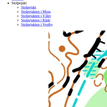
Stolpejakt
Stolpejakt
Stolpejakten i Moss
Stolpejakten i Våler
Stolpejakten i Råde
Stolpejakten i Vestby