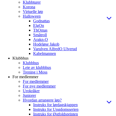
Klubbturer
Korona
Virtuelle løp
Halloween
Godnattas
ElgOn
ThOmas
Småtroll
Arakn-O
Hodeløse Jakob
Varulven AlfredO Ulverud
Kabelmannen
Klubbhus
Klubbhus
Leie av klubbhus
Trening i Moss
For medlemmer
For medlemmer
For nye medlemmer
Urokråker
Juniorer
Hvordan arrangere løp?
Instruks for lørdagskjappen
Instruks for Ungdomsserien
Instruks for Østfoldsprinten