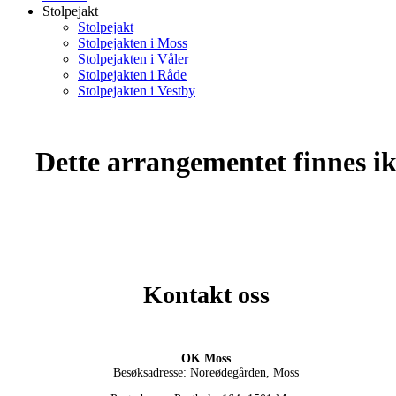
Stolpejakt
Stolpejakt
Stolpejakten i Moss
Stolpejakten i Våler
Stolpejakten i Råde
Stolpejakten i Vestby
Dette arrangementet finnes ikk
Kontakt oss
OK Moss
Besøksadresse: Noreødegården, Moss