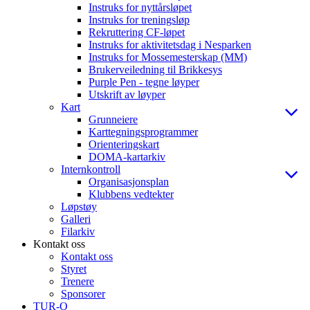
Instruks for nyttårsløpet
Instruks for treningsløp
Rekruttering CF-løpet
Instruks for aktivitetsdag i Nesparken
Instruks for Mossemesterskap (MM)
Brukerveiledning til Brikkesys
Purple Pen - tegne løyper
Utskrift av løyper
Kart
Grunneiere
Karttegningsprogrammer
Orienteringskart
DOMA-kartarkiv
Internkontroll
Organisasjonsplan
Klubbens vedtekter
Løpstøy
Galleri
Filarkiv
Kontakt oss
Kontakt oss
Styret
Trenere
Sponsorer
TUR-O