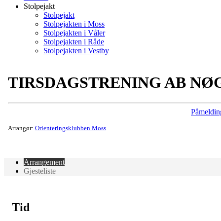
Stolpejakt
Stolpejakt
Stolpejakten i Moss
Stolpejakten i Våler
Stolpejakten i Råde
Stolpejakten i Vestby
TIRSDAGSTRENING AB NØ
Påmeldin
Arrangør:
Orienteringsklubben Moss
Arrangement
Gjesteliste
Tid