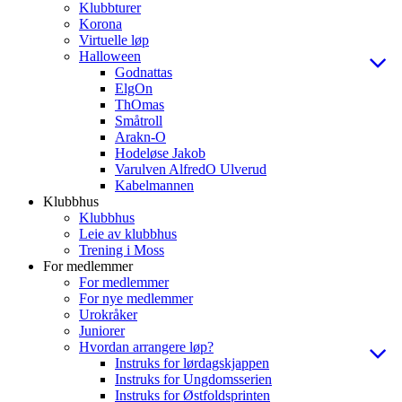
Klubbturer
Korona
Virtuelle løp
Halloween
Godnattas
ElgOn
ThOmas
Småtroll
Arakn-O
Hodeløse Jakob
Varulven AlfredO Ulverud
Kabelmannen
Klubbhus
Klubbhus
Leie av klubbhus
Trening i Moss
For medlemmer
For medlemmer
For nye medlemmer
Urokråker
Juniorer
Hvordan arrangere løp?
Instruks for lørdagskjappen
Instruks for Ungdomsserien
Instruks for Østfoldsprinten