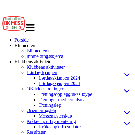
Veksle
navigasjon
Forside
Bli medlem
Bli medlem
Innmeldingsskjema
Klubbens aktiviteter
Klubbens aktiviteter
Lørdagskjappen
Lørdagskjappen 2024
Lørdagskjappen 2023
OK Moss treninger
Treningsopplegg/ukas løype
Treninger med kveldsmat
Treningsløp
Orienteringsløp
Mossemesterskap
Kråkecup'n Byorientering
Kråkecup'n Resultater
Resultater