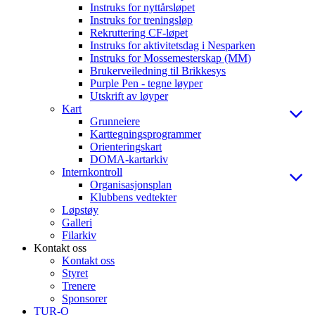
Instruks for nyttårsløpet
Instruks for treningsløp
Rekruttering CF-løpet
Instruks for aktivitetsdag i Nesparken
Instruks for Mossemesterskap (MM)
Brukerveiledning til Brikkesys
Purple Pen - tegne løyper
Utskrift av løyper
Kart
Grunneiere
Karttegningsprogrammer
Orienteringskart
DOMA-kartarkiv
Internkontroll
Organisasjonsplan
Klubbens vedtekter
Løpstøy
Galleri
Filarkiv
Kontakt oss
Kontakt oss
Styret
Trenere
Sponsorer
TUR-O