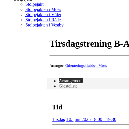
Stolpejakt
Stolpejakten i Moss
Stolpejakten i Våler
Stolpejakten i Råde
Stolpejakten i Vestby
Tirsdagstrening B-
Arrangør:
Orienteringsklubben Moss
Arrangement
Gjesteliste
Tid
Tirsdag 10. juni 2025 18:00 - 19:30