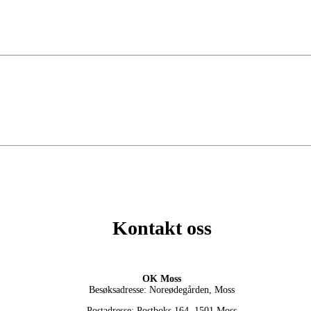
Kontakt oss
OK Moss
Besøksadresse: Noreødegården, Moss
Postadresse: Postboks 164, 1501 Moss