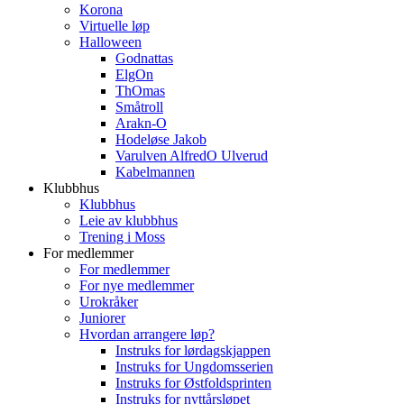
Korona
Virtuelle løp
Halloween
Godnattas
ElgOn
ThOmas
Småtroll
Arakn-O
Hodeløse Jakob
Varulven AlfredO Ulverud
Kabelmannen
Klubbhus
Klubbhus
Leie av klubbhus
Trening i Moss
For medlemmer
For medlemmer
For nye medlemmer
Urokråker
Juniorer
Hvordan arrangere løp?
Instruks for lørdagskjappen
Instruks for Ungdomsserien
Instruks for Østfoldsprinten
Instruks for nyttårsløpet