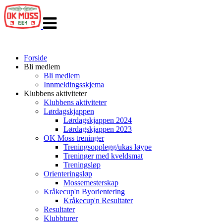
Veksle
navigasjon
Forside
Bli medlem
Bli medlem
Innmeldingsskjema
Klubbens aktiviteter
Klubbens aktiviteter
Lørdagskjappen
Lørdagskjappen 2024
Lørdagskjappen 2023
OK Moss treninger
Treningsopplegg/ukas løype
Treninger med kveldsmat
Treningsløp
Orienteringsløp
Mossemesterskap
Kråkecup'n Byorientering
Kråkecup'n Resultater
Resultater
Klubbturer