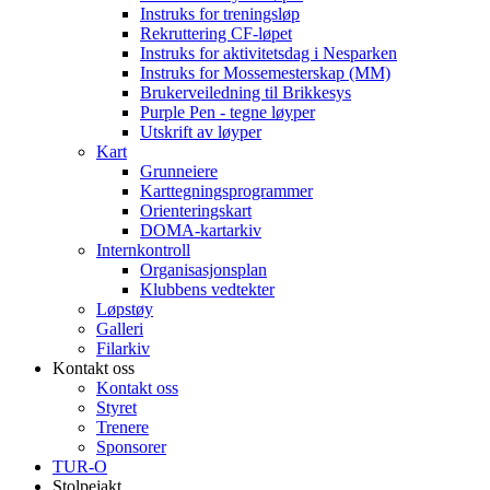
Instruks for treningsløp
Rekruttering CF-løpet
Instruks for aktivitetsdag i Nesparken
Instruks for Mossemesterskap (MM)
Brukerveiledning til Brikkesys
Purple Pen - tegne løyper
Utskrift av løyper
Kart
Grunneiere
Karttegningsprogrammer
Orienteringskart
DOMA-kartarkiv
Internkontroll
Organisasjonsplan
Klubbens vedtekter
Løpstøy
Galleri
Filarkiv
Kontakt oss
Kontakt oss
Styret
Trenere
Sponsorer
TUR-O
Stolpejakt