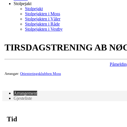
Stolpejakt
Stolpejakt
Stolpejakten i Moss
Stolpejakten i Våler
Stolpejakten i Råde
Stolpejakten i Vestby
TIRSDAGSTRENING AB NØ
Påmeldin
Arrangør:
Orienteringsklubben Moss
Arrangement
Gjesteliste
Tid