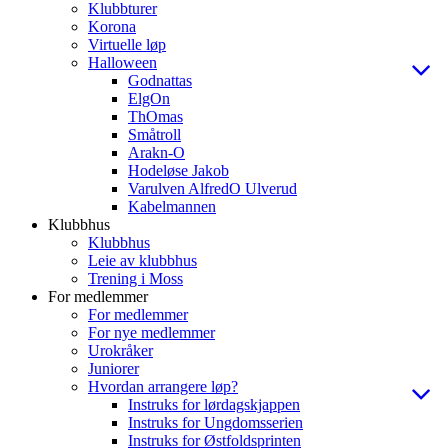
Klubbturer
Korona
Virtuelle løp
Halloween
Godnattas
ElgOn
ThOmas
Småtroll
Arakn-O
Hodeløse Jakob
Varulven AlfredO Ulverud
Kabelmannen
Klubbhus
Klubbhus
Leie av klubbhus
Trening i Moss
For medlemmer
For medlemmer
For nye medlemmer
Urokråker
Juniorer
Hvordan arrangere løp?
Instruks for lørdagskjappen
Instruks for Ungdomsserien
Instruks for Østfoldsprinten