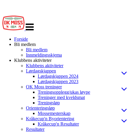
Veksle
navigasjon
Forside
Bli medlem
Bli medlem
Innmeldingsskjema
Klubbens aktiviteter
Klubbens aktiviteter
Lørdagskjappen
Lørdagskjappen 2024
Lørdagskjappen 2023
OK Moss treninger
Treningsopplegg/ukas løype
Treninger med kveldsmat
Treningsløp
Orienteringsløp
Mossemesterskap
Kråkecup'n Byorientering
Kråkecup'n Resultater
Resultater