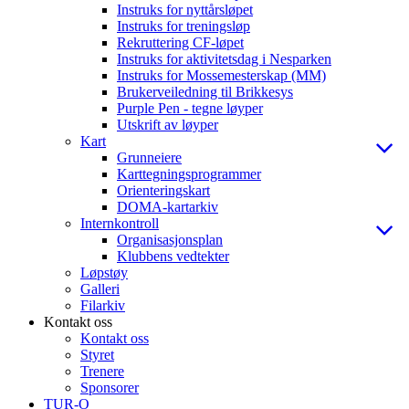
Instruks for nyttårsløpet
Instruks for treningsløp
Rekruttering CF-løpet
Instruks for aktivitetsdag i Nesparken
Instruks for Mossemesterskap (MM)
Brukerveiledning til Brikkesys
Purple Pen - tegne løyper
Utskrift av løyper
Kart
Grunneiere
Karttegningsprogrammer
Orienteringskart
DOMA-kartarkiv
Internkontroll
Organisasjonsplan
Klubbens vedtekter
Løpstøy
Galleri
Filarkiv
Kontakt oss
Kontakt oss
Styret
Trenere
Sponsorer
TUR-O