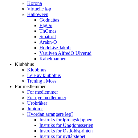
Korona
Virtuelle løp
Halloween
Godnattas
ElgOn
ThOmas
Småtroll
Arakn-O
Hodeløse Jakob
Varulven AlfredO Ulverud
Kabelmannen
Klubbhus
Klubbhus
Leie av klubbhus
Trening i Moss
For medlemmer
For medlemmer
For nye medlemmer
Urokråker
Juniorer
Hvordan arrangere løp?
Instruks for lørdagskjappen
Instruks for Ungdomsserien
Instruks for Østfoldsprinten
Instruks for nyttårsløpet