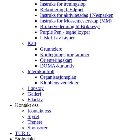
Instruks for treningsløp
Rekruttering CF-løpet
Instruks for aktivitetsdag i Nesparken
Instruks for Mossemesterskap (MM)
Brukerveiledning til Brikkesys
Purple Pen - tegne løyper
Utskrift av løyper
Kart
Grunneiere
Karttegningsprogrammer
Orienteringskart
DOMA-kartarkiv
Internkontroll
Organisasjonsplan
Klubbens vedtekter
Løpstøy
Galleri
Filarkiv
Kontakt oss
Kontakt oss
Styret
Trenere
Sponsorer
TUR-O
Stolpejakt