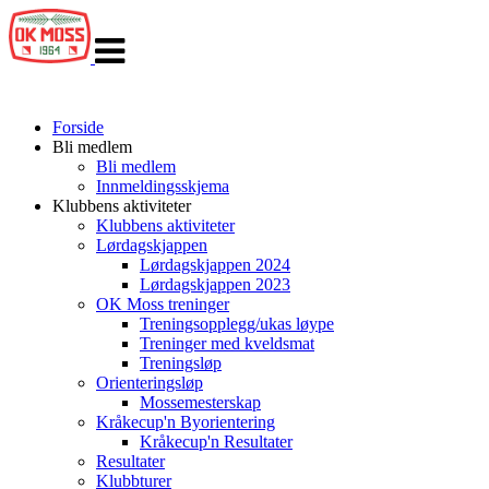
Veksle
navigasjon
Forside
Bli medlem
Bli medlem
Innmeldingsskjema
Klubbens aktiviteter
Klubbens aktiviteter
Lørdagskjappen
Lørdagskjappen 2024
Lørdagskjappen 2023
OK Moss treninger
Treningsopplegg/ukas løype
Treninger med kveldsmat
Treningsløp
Orienteringsløp
Mossemesterskap
Kråkecup'n Byorientering
Kråkecup'n Resultater
Resultater
Klubbturer