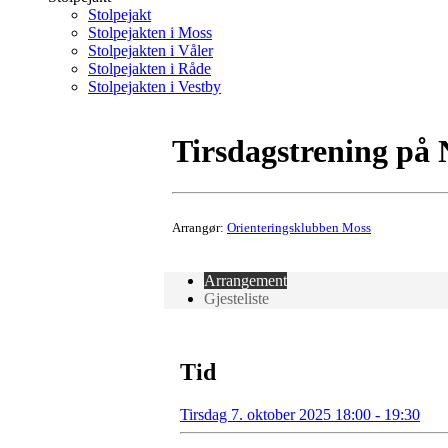
Stolpejakt
Stolpejakten i Moss
Stolpejakten i Våler
Stolpejakten i Råde
Stolpejakten i Vestby
Tirsdagstrening på 
Arrangør:
Orienteringsklubben Moss
Arrangement
Gjesteliste
Tid
Tirsdag 7. oktober 2025 18:00 - 19:30