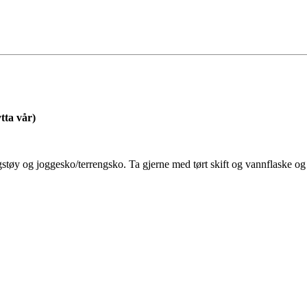
tta vår)
gstøy og joggesko/terrengsko. Ta gjerne med tørt skift og vannflaske og h