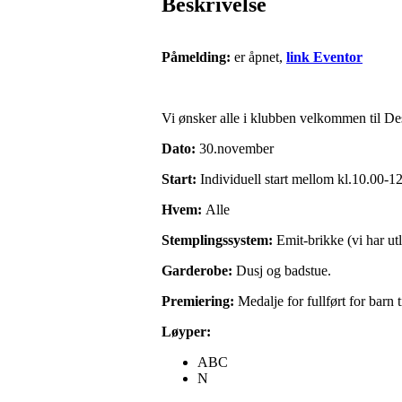
Beskrivelse
Påmelding:
er åpnet,
link Eventor
Vi ønsker alle i klubben velkommen til 
Dato:
30.november
Start:
Individuell start mellom kl.10.00-1
Hvem:
Alle
Stemplingssystem:
Emit-brikke (vi har u
Garderobe:
Dusj og badstue.
Premiering:
Medalje for fullført for barn 
Løyper:
ABC
N