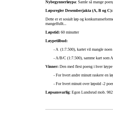
Nybegynnerløypa
: Samle så mange poeng
Løpsregler Desemberjakta (A, B og C):
Dette er et sosialt løp og konkurranseform
mangelfullt...
Løpstid:
60 minutter
Løypetilbud:
- A (1:7.500), kartet vil mangle noen d
- A/B/C (1:7.500), samme kart som A, me
Vinner:
Den med flest poeng i hver løype
- For hvert andre minutt raskere en løp
- For hvert minutt over løpstid -2 poe
Løpsansvarlig
: Egon Lundsrud mob. 982