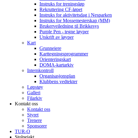
Instruks for treningsløp
Rekruttering CF-løpet
Instruks for aktivitetsdag i Nesparken
Instruks for Mossemesterskap (MM)
Brukerveiledning til Brikkesys
Purple Pen - tegne løyper
Utskrift av løyper
Kart
Grunneiere
Karttegningsprogrammer
Orienteringskart
DOMA-kartarkiv
Internkontroll
Organisasjonsplan
Klubbens vedtekter
Løpstøy
Galleri
Filarkiv
Kontakt oss
Kontakt oss
Styret
Trenere
Sponsorer
TUR-O
Stolpejakt