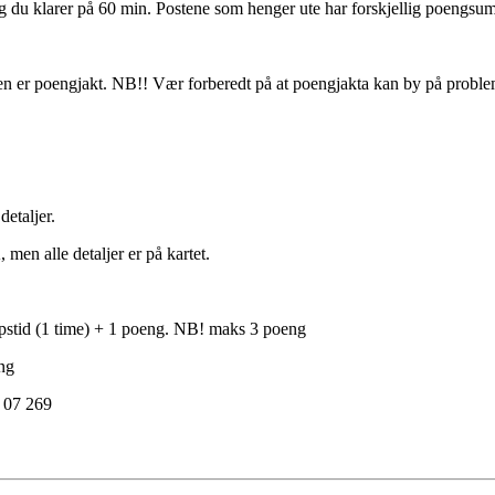
 du klarer på 60 min. Postene som henger ute har forskjellig poengsum u
en er poengjakt. NB!! Vær forberedt på at poengjakta kan by på probleme
etaljer.
n alle detaljer er på kartet.
stid (1 time) + 1 poeng. NB! maks 3 poeng
ng
 07 269