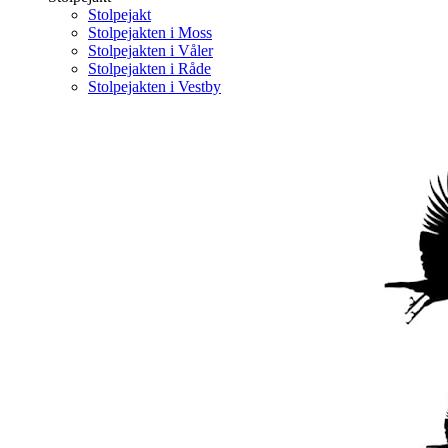
Stolpejakt
Stolpejakten i Moss
Stolpejakten i Våler
Stolpejakten i Råde
Stolpejakten i Vestby