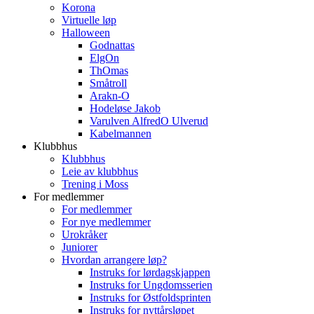
Korona
Virtuelle løp
Halloween
Godnattas
ElgOn
ThOmas
Småtroll
Arakn-O
Hodeløse Jakob
Varulven AlfredO Ulverud
Kabelmannen
Klubbhus
Klubbhus
Leie av klubbhus
Trening i Moss
For medlemmer
For medlemmer
For nye medlemmer
Urokråker
Juniorer
Hvordan arrangere løp?
Instruks for lørdagskjappen
Instruks for Ungdomsserien
Instruks for Østfoldsprinten
Instruks for nyttårsløpet