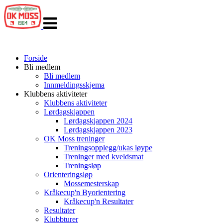
Veksle
navigasjon
Forside
Bli medlem
Bli medlem
Innmeldingsskjema
Klubbens aktiviteter
Klubbens aktiviteter
Lørdagskjappen
Lørdagskjappen 2024
Lørdagskjappen 2023
OK Moss treninger
Treningsopplegg/ukas løype
Treninger med kveldsmat
Treningsløp
Orienteringsløp
Mossemesterskap
Kråkecup'n Byorientering
Kråkecup'n Resultater
Resultater
Klubbturer