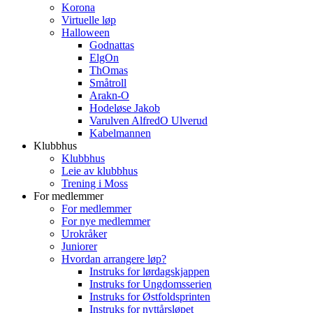
Korona
Virtuelle løp
Halloween
Godnattas
ElgOn
ThOmas
Småtroll
Arakn-O
Hodeløse Jakob
Varulven AlfredO Ulverud
Kabelmannen
Klubbhus
Klubbhus
Leie av klubbhus
Trening i Moss
For medlemmer
For medlemmer
For nye medlemmer
Urokråker
Juniorer
Hvordan arrangere løp?
Instruks for lørdagskjappen
Instruks for Ungdomsserien
Instruks for Østfoldsprinten
Instruks for nyttårsløpet