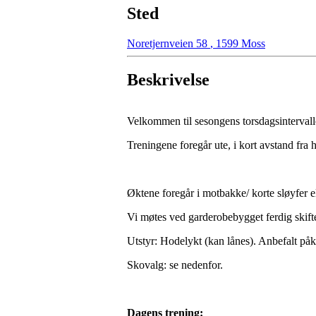
Sted
Noretjernveien 58
,
1599 Moss
Beskrivelse
Velkommen til sesongens torsdagsinterval
Treningene foregår ute, i kort avstand fra h
Øktene foregår i motbakke/ korte sløyfer elle
Vi møtes ved garderobebygget ferdig skiftet
Utstyr: Hodelykt (kan lånes). Anbefalt påk
Skovalg: se nedenfor.
Dagens trening: