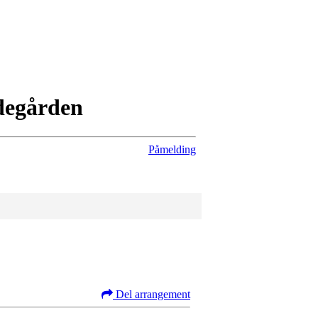
degården
Påmelding
Del arrangement