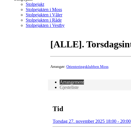
Stolpejakt
Stolpejakten i Moss
Stolpejakten i Våler
Stolpejakten i Råde
Stolpejakten i Vestby
[ALLE]. Torsdagsin
Arrangør:
Orienteringsklubben Moss
Arrangement
Gjesteliste
Tid
Torsdag 27. november 2025 18:00 - 20:00