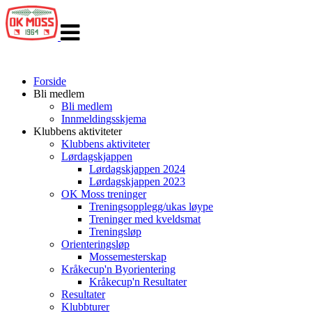
Veksle
navigasjon
Forside
Bli medlem
Bli medlem
Innmeldingsskjema
Klubbens aktiviteter
Klubbens aktiviteter
Lørdagskjappen
Lørdagskjappen 2024
Lørdagskjappen 2023
OK Moss treninger
Treningsopplegg/ukas løype
Treninger med kveldsmat
Treningsløp
Orienteringsløp
Mossemesterskap
Kråkecup'n Byorientering
Kråkecup'n Resultater
Resultater
Klubbturer