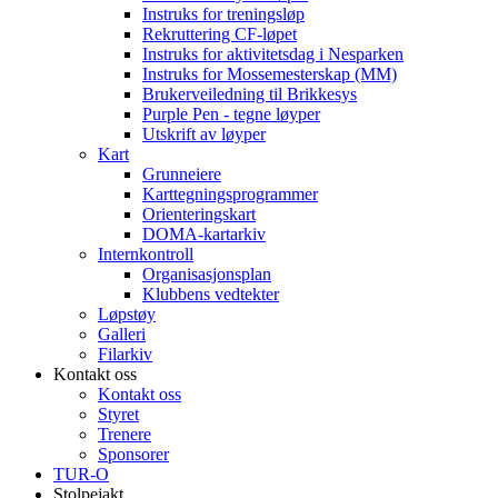
Instruks for treningsløp
Rekruttering CF-løpet
Instruks for aktivitetsdag i Nesparken
Instruks for Mossemesterskap (MM)
Brukerveiledning til Brikkesys
Purple Pen - tegne løyper
Utskrift av løyper
Kart
Grunneiere
Karttegningsprogrammer
Orienteringskart
DOMA-kartarkiv
Internkontroll
Organisasjonsplan
Klubbens vedtekter
Løpstøy
Galleri
Filarkiv
Kontakt oss
Kontakt oss
Styret
Trenere
Sponsorer
TUR-O
Stolpejakt