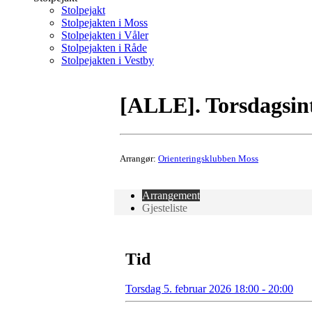
Stolpejakt
Stolpejakten i Moss
Stolpejakten i Våler
Stolpejakten i Råde
Stolpejakten i Vestby
[ALLE]. Torsdagsin
Arrangør:
Orienteringsklubben Moss
Arrangement
Gjesteliste
Tid
Torsdag 5. februar 2026 18:00 - 20:00