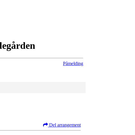
degården
Påmelding
Del arrangement