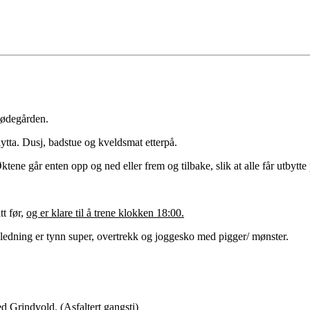
eødegården.
hytta. Dusj, badstue og kveldsmat etterpå.
ktene går enten opp og ned eller frem og tilbake, slik at alle får utbytte p
tt før,
og er klare
til å trene klokken 18:00.
kledning er tynn super, overtrekk og joggesko med pigger/ mønster.
d Grindvold. (Asfaltert gangsti)