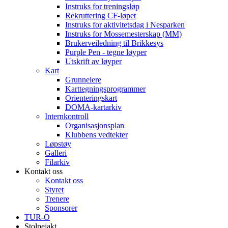
Instruks for treningsløp
Rekruttering CF-løpet
Instruks for aktivitetsdag i Nesparken
Instruks for Mossemesterskap (MM)
Brukerveiledning til Brikkesys
Purple Pen - tegne løyper
Utskrift av løyper
Kart
Grunneiere
Karttegningsprogrammer
Orienteringskart
DOMA-kartarkiv
Internkontroll
Organisasjonsplan
Klubbens vedtekter
Løpstøy
Galleri
Filarkiv
Kontakt oss
Kontakt oss
Styret
Trenere
Sponsorer
TUR-O
Stolpejakt