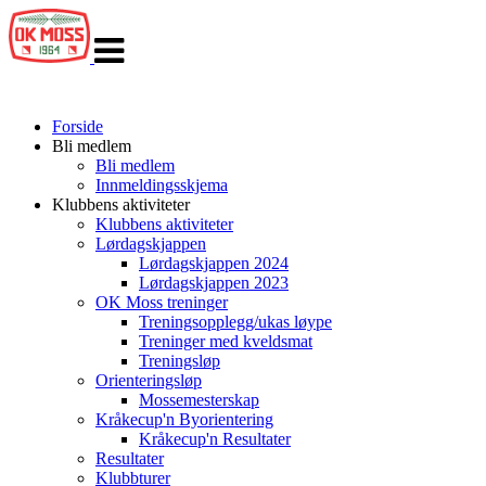
Veksle
navigasjon
Forside
Bli medlem
Bli medlem
Innmeldingsskjema
Klubbens aktiviteter
Klubbens aktiviteter
Lørdagskjappen
Lørdagskjappen 2024
Lørdagskjappen 2023
OK Moss treninger
Treningsopplegg/ukas løype
Treninger med kveldsmat
Treningsløp
Orienteringsløp
Mossemesterskap
Kråkecup'n Byorientering
Kråkecup'n Resultater
Resultater
Klubbturer