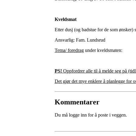
Kveldsmat
Etter dusj (og badstue for de som ønsker) 
Ansvarlig: Fam. Lundsrud
Tema/ foredrag
under kveldsmaten:
PS!
Oppfordrer alle til å melde seg på (ti
Det gjør det mye enklere å planlegge for os
Kommentarer
Du må logge inn for å poste i veggen.