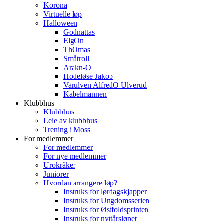
Korona
Virtuelle løp
Halloween
Godnattas
ElgOn
ThOmas
Småtroll
Arakn-O
Hodeløse Jakob
Varulven AlfredO Ulverud
Kabelmannen
Klubbhus
Klubbhus
Leie av klubbhus
Trening i Moss
For medlemmer
For medlemmer
For nye medlemmer
Urokråker
Juniorer
Hvordan arrangere løp?
Instruks for lørdagskjappen
Instruks for Ungdomsserien
Instruks for Østfoldsprinten
Instruks for nyttårsløpet