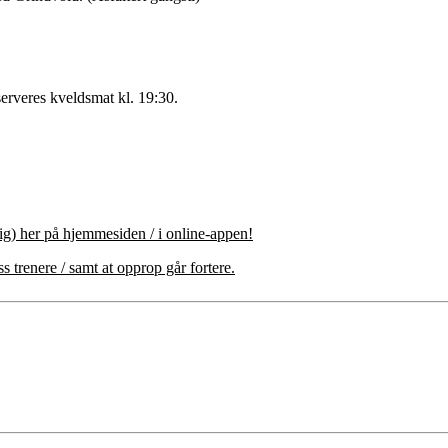
serveres kveldsmat kl. 19:30.
dlig) her på hjemmesiden / i online-appen!
s trenere / samt at opprop går fortere.