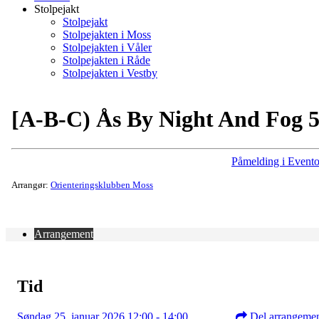
Stolpejakt
Stolpejakt
Stolpejakten i Moss
Stolpejakten i Våler
Stolpejakten i Råde
Stolpejakten i Vestby
[A-B-C) Ås By Night And Fog 
Påmelding i Evento
Arrangør:
Orienteringsklubben Moss
Arrangement
Tid
Søndag 25. januar 2026 12:00 - 14:00
Del arrangeme