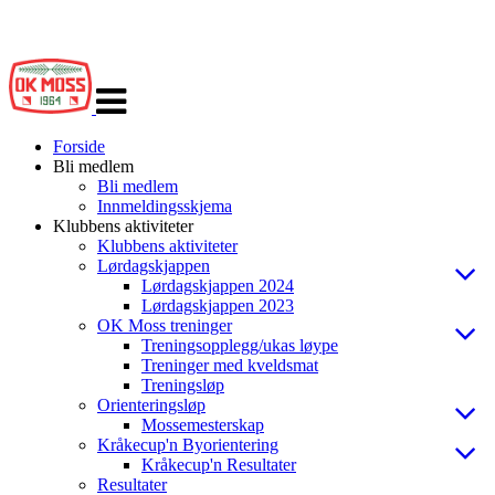
Veksle
navigasjon
Forside
Bli medlem
Bli medlem
Innmeldingsskjema
Klubbens aktiviteter
Klubbens aktiviteter
Lørdagskjappen
Lørdagskjappen 2024
Lørdagskjappen 2023
OK Moss treninger
Treningsopplegg/ukas løype
Treninger med kveldsmat
Treningsløp
Orienteringsløp
Mossemesterskap
Kråkecup'n Byorientering
Kråkecup'n Resultater
Resultater