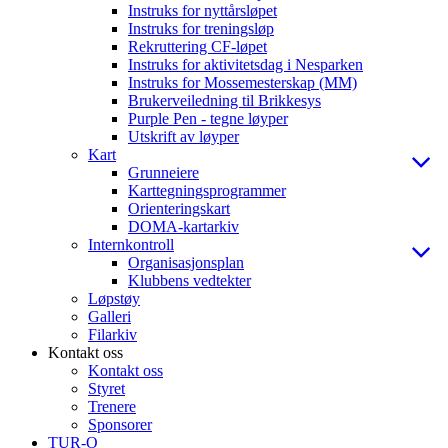
Instruks for nyttårsløpet
Instruks for treningsløp
Rekruttering CF-løpet
Instruks for aktivitetsdag i Nesparken
Instruks for Mossemesterskap (MM)
Brukerveiledning til Brikkesys
Purple Pen - tegne løyper
Utskrift av løyper
Kart
Grunneiere
Karttegningsprogrammer
Orienteringskart
DOMA-kartarkiv
Internkontroll
Organisasjonsplan
Klubbens vedtekter
Løpstøy
Galleri
Filarkiv
Kontakt oss
Kontakt oss
Styret
Trenere
Sponsorer
TUR-O