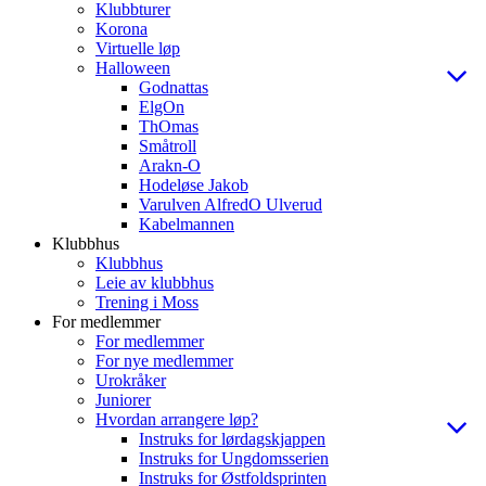
Klubbturer
Korona
Virtuelle løp
Halloween
Godnattas
ElgOn
ThOmas
Småtroll
Arakn-O
Hodeløse Jakob
Varulven AlfredO Ulverud
Kabelmannen
Klubbhus
Klubbhus
Leie av klubbhus
Trening i Moss
For medlemmer
For medlemmer
For nye medlemmer
Urokråker
Juniorer
Hvordan arrangere løp?
Instruks for lørdagskjappen
Instruks for Ungdomsserien
Instruks for Østfoldsprinten