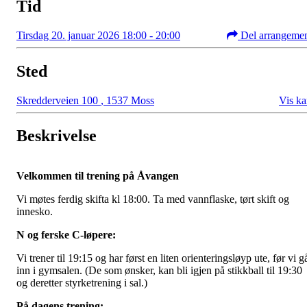
Tid
Tirsdag 20. januar 2026 18:00 - 20:00
Del arrangeme
Sted
Skredderveien 100
,
1537 Moss
Vis ka
Beskrivelse
Velkommen til trening på Åvangen
Vi møtes ferdig skifta kl 18:00. Ta med vannflaske, tørt skift og
innesko.
N
og ferske C-løpere:
Vi trener til 19:15 og har først en liten orienteringsløyp ute, før vi g
inn i gymsalen. (De som ønsker, kan bli igjen på stikkball til 19:30
og deretter styrketrening i sal.)
På dagens trening: