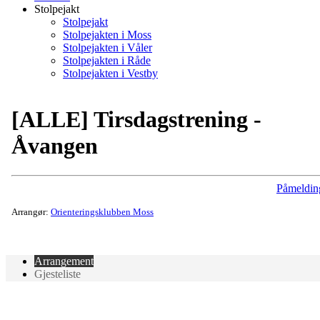
Stolpejakt
Stolpejakt
Stolpejakten i Moss
Stolpejakten i Våler
Stolpejakten i Råde
Stolpejakten i Vestby
[ALLE] Tirsdagstrening -
Åvangen
Påmeldin
Arrangør:
Orienteringsklubben Moss
Arrangement
Gjesteliste