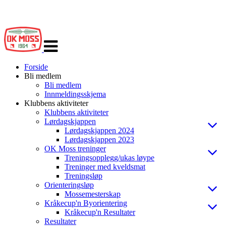
Veksle
navigasjon
Forside
Bli medlem
Bli medlem
Innmeldingsskjema
Klubbens aktiviteter
Klubbens aktiviteter
Lørdagskjappen
Lørdagskjappen 2024
Lørdagskjappen 2023
OK Moss treninger
Treningsopplegg/ukas løype
Treninger med kveldsmat
Treningsløp
Orienteringsløp
Mossemesterskap
Kråkecup'n Byorientering
Kråkecup'n Resultater
Resultater