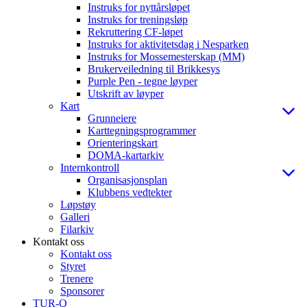
Instruks for nyttårsløpet
Instruks for treningsløp
Rekruttering CF-løpet
Instruks for aktivitetsdag i Nesparken
Instruks for Mossemesterskap (MM)
Brukerveiledning til Brikkesys
Purple Pen - tegne løyper
Utskrift av løyper
Kart
Grunneiere
Karttegningsprogrammer
Orienteringskart
DOMA-kartarkiv
Internkontroll
Organisasjonsplan
Klubbens vedtekter
Løpstøy
Galleri
Filarkiv
Kontakt oss
Kontakt oss
Styret
Trenere
Sponsorer
TUR-O