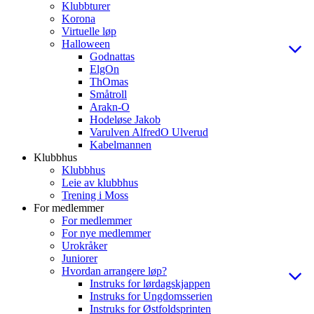
Klubbturer
Korona
Virtuelle løp
Halloween
Godnattas
ElgOn
ThOmas
Småtroll
Arakn-O
Hodeløse Jakob
Varulven AlfredO Ulverud
Kabelmannen
Klubbhus
Klubbhus
Leie av klubbhus
Trening i Moss
For medlemmer
For medlemmer
For nye medlemmer
Urokråker
Juniorer
Hvordan arrangere løp?
Instruks for lørdagskjappen
Instruks for Ungdomsserien
Instruks for Østfoldsprinten