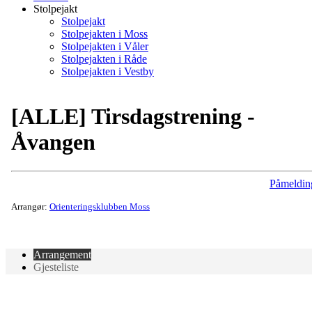
Stolpejakt
Stolpejakt
Stolpejakten i Moss
Stolpejakten i Våler
Stolpejakten i Råde
Stolpejakten i Vestby
[ALLE] Tirsdagstrening -
Åvangen
Påmeldin
Arrangør:
Orienteringsklubben Moss
Arrangement
Gjesteliste