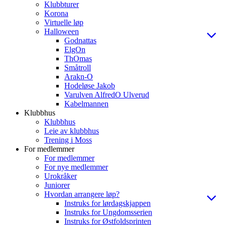
Klubbturer
Korona
Virtuelle løp
Halloween
Godnattas
ElgOn
ThOmas
Småtroll
Arakn-O
Hodeløse Jakob
Varulven AlfredO Ulverud
Kabelmannen
Klubbhus
Klubbhus
Leie av klubbhus
Trening i Moss
For medlemmer
For medlemmer
For nye medlemmer
Urokråker
Juniorer
Hvordan arrangere løp?
Instruks for lørdagskjappen
Instruks for Ungdomsserien
Instruks for Østfoldsprinten