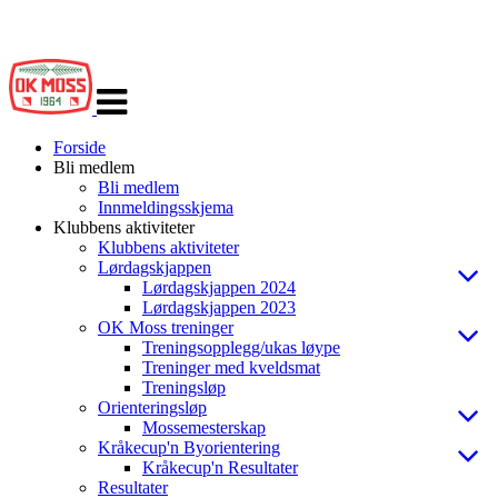
Veksle
navigasjon
Forside
Bli medlem
Bli medlem
Innmeldingsskjema
Klubbens aktiviteter
Klubbens aktiviteter
Lørdagskjappen
Lørdagskjappen 2024
Lørdagskjappen 2023
OK Moss treninger
Treningsopplegg/ukas løype
Treninger med kveldsmat
Treningsløp
Orienteringsløp
Mossemesterskap
Kråkecup'n Byorientering
Kråkecup'n Resultater
Resultater