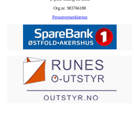
Org.nr. 983766188
Personvernerklæring