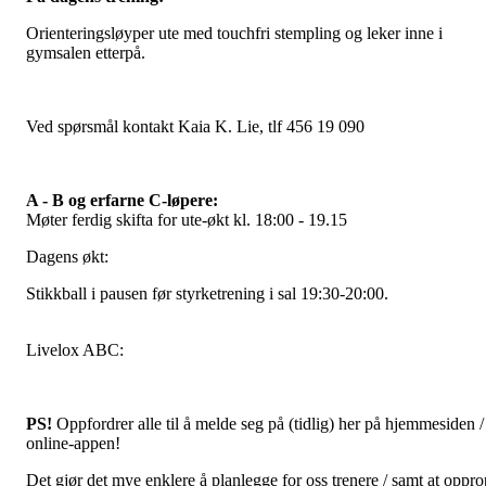
Orienteringsløyper ute med touchfri stempling og leker inne i
gymsalen etterpå.
Ved spørsmål kontakt Kaia K. Lie, tlf 456 19 090
A - B og erfarne C-løpere:
Møter ferdig skifta for ute-økt kl. 18:00 - 19.15
Dagens økt:
Stikkball i pausen før styrketrening i sal 19:30-20:00.
Livelox ABC:
PS!
Oppfordrer alle til å melde seg på (tidlig) her på hjemmesiden / 
online-appen!
Det gjør det mye enklere å planlegge for oss trenere / samt at oppro