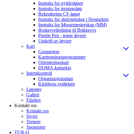
Instruks for nyttårsløpet
Instruks for treningsløp
Rekruttering CF-løpet
Instruks for aktivitetsdag i Nesparken
Instruks for Mossemesterskap (MM)
Brukerveiledning til Brikkesys
Purple Pen - tegne løyper
Utskrift av løyper
Kart
Grunneiere
Karttegningsprogrammer
Orienteringskart
DOMA-kartarkiv
Internkontroll
Organisasjonsplan
Klubbens vedtekter
Løpstøy
Galleri
Filarkiv
Kontakt oss
Kontakt oss
Styret
Trenere
Sponsorer
TUR-O