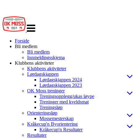
Veksle
navigasjon
Forside
Bli medlem
Bli medlem
Innmeldingsskjema
Klubbens aktiviteter
Klubbens aktiviteter
Lørdagskjappen
Lørdagskjappen 2024
Lørdagskjappen 2023
OK Moss treninger
Treningsopplegg/ukas løype
Treninger med kveldsmat
Treningsløp
Orienteringsløp
Mossemesterskap
Kråkecup'n Byorientering
Kråkecup'n Resultater
Resultater