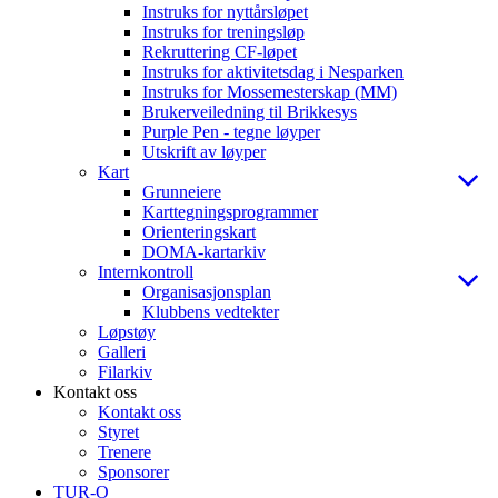
Instruks for nyttårsløpet
Instruks for treningsløp
Rekruttering CF-løpet
Instruks for aktivitetsdag i Nesparken
Instruks for Mossemesterskap (MM)
Brukerveiledning til Brikkesys
Purple Pen - tegne løyper
Utskrift av løyper
Kart
Grunneiere
Karttegningsprogrammer
Orienteringskart
DOMA-kartarkiv
Internkontroll
Organisasjonsplan
Klubbens vedtekter
Løpstøy
Galleri
Filarkiv
Kontakt oss
Kontakt oss
Styret
Trenere
Sponsorer
TUR-O