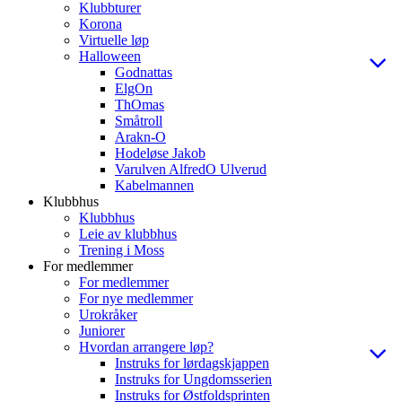
Klubbturer
Korona
Virtuelle løp
Halloween
Godnattas
ElgOn
ThOmas
Småtroll
Arakn-O
Hodeløse Jakob
Varulven AlfredO Ulverud
Kabelmannen
Klubbhus
Klubbhus
Leie av klubbhus
Trening i Moss
For medlemmer
For medlemmer
For nye medlemmer
Urokråker
Juniorer
Hvordan arrangere løp?
Instruks for lørdagskjappen
Instruks for Ungdomsserien
Instruks for Østfoldsprinten