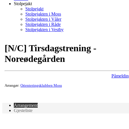
Stolpejakt
Stolpejakt
Stolpejakten i Moss
Stolpejakten i Våler
Stolpejakten i Råde
Stolpejakten i Vestby
[N/C] Tirsdagstrening -
Noreødegården
Påmeldin
Arrangør:
Orienteringsklubben Moss
Arrangement
Gjesteliste