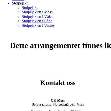
Stolpejakt
Stolpejakt
Stolpejakten i Moss
Stolpejakten i Våler
Stolpejakten i Råde
Stolpejakten i Vestby
Dette arrangementet finnes ikk
Kontakt oss
OK Moss
Besøksadresse: Noreødegården, Moss