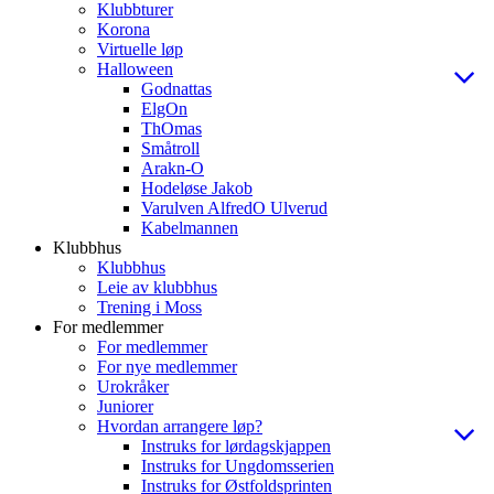
Klubbturer
Korona
Virtuelle løp
Halloween
Godnattas
ElgOn
ThOmas
Småtroll
Arakn-O
Hodeløse Jakob
Varulven AlfredO Ulverud
Kabelmannen
Klubbhus
Klubbhus
Leie av klubbhus
Trening i Moss
For medlemmer
For medlemmer
For nye medlemmer
Urokråker
Juniorer
Hvordan arrangere løp?
Instruks for lørdagskjappen
Instruks for Ungdomsserien
Instruks for Østfoldsprinten