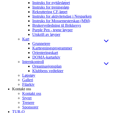
Instruks for nyttårsløpet
Instruks for treningsløp
Rekruttering CF-løpet
Instruks for aktivitetsdag i Nesparken
Instruks for Mossemesterskap (MM)
Brukerveiledning til Brikkesys
Purple Pen - tegne løyper
Utskrift av løyper
Kart
Grunneiere
Karttegningsprogrammer
Orienteringskart
DOMA-kartarkiv
Internkontroll
Organisasjonsplan
Klubbens vedtekter
Løpstøy
Galleri
Filarkiv
Kontakt oss
Kontakt oss
Styret
Trenere
Sponsorer
TUR-O