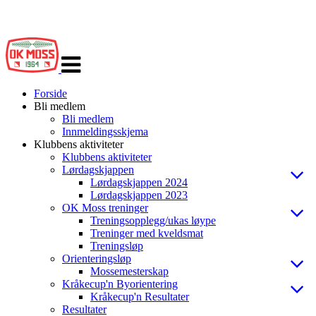
Veksle
navigasjon
Forside
Bli medlem
Bli medlem
Innmeldingsskjema
Klubbens aktiviteter
Klubbens aktiviteter
Lørdagskjappen
Lørdagskjappen 2024
Lørdagskjappen 2023
OK Moss treninger
Treningsopplegg/ukas løype
Treninger med kveldsmat
Treningsløp
Orienteringsløp
Mossemesterskap
Kråkecup'n Byorientering
Kråkecup'n Resultater
Resultater