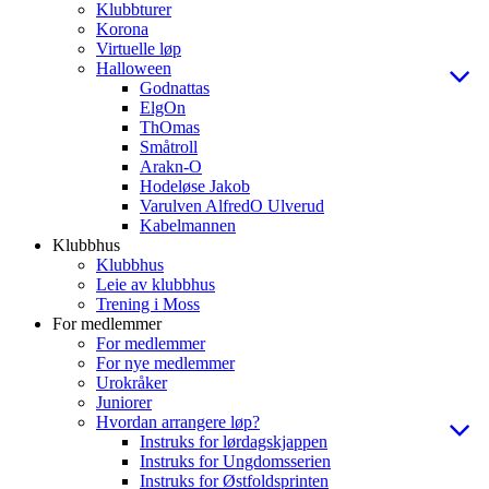
Klubbturer
Korona
Virtuelle løp
Halloween
Godnattas
ElgOn
ThOmas
Småtroll
Arakn-O
Hodeløse Jakob
Varulven AlfredO Ulverud
Kabelmannen
Klubbhus
Klubbhus
Leie av klubbhus
Trening i Moss
For medlemmer
For medlemmer
For nye medlemmer
Urokråker
Juniorer
Hvordan arrangere løp?
Instruks for lørdagskjappen
Instruks for Ungdomsserien
Instruks for Østfoldsprinten