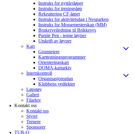
Instruks for nyttårsløpet
Instruks for treningsløp
Rekruttering CF-løpet
Instruks for aktivitetsdag i Nesparken
Instruks for Mossemesterskap (MM)
Brukerveiledning til Brikkesys
Purple Pen - tegne løyper
Utskrift av løyper
Kart
Grunneiere
Karttegningsprogrammer
Orienteringskart
DOMA-kartarkiv
Internkontroll
Organisasjonsplan
Klubbens vedtekter
Løpstøy
Galleri
Filarkiv
Kontakt oss
Kontakt oss
Styret
Trenere
Sponsorer
TUR-O