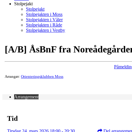
Stolpejakt
Stolpejakt
Stolpejakten i Moss
Stolpejakten i Våler
Stolpejakten i Råde
Stolpejakten i Vestby
[A/B] ÅsBnF fra Noreådegårde
Påmeldin
Arrangør:
Orienteringsklubben Moss
Arrangement
Tid
Tirsdag 24. mars 2026 18:00 - 20:30
Del arrangeme