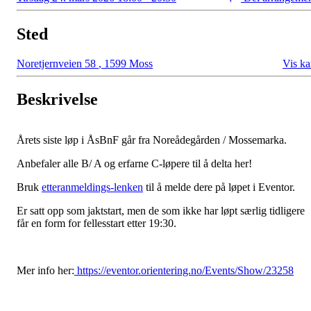
Sted
Noretjernveien 58
,
1599 Moss
Vis ka
Beskrivelse
Årets siste løp i ÅsBnF går fra Noreådegården / Mossemarka.
Anbefaler alle B/ A og erfarne C-løpere til å delta her!
Bruk
etteranmeldings-lenken
til å melde dere på løpet i Eventor.
Er satt opp som jaktstart, men de som ikke har løpt særlig tidligere
får en form for fellesstart etter 19:30.
Mer info her:
https://eventor.orientering.no/Events/Show/23258