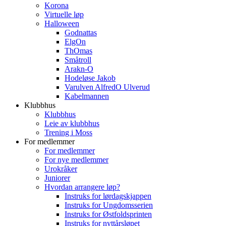
Korona
Virtuelle løp
Halloween
Godnattas
ElgOn
ThOmas
Småtroll
Arakn-O
Hodeløse Jakob
Varulven AlfredO Ulverud
Kabelmannen
Klubbhus
Klubbhus
Leie av klubbhus
Trening i Moss
For medlemmer
For medlemmer
For nye medlemmer
Urokråker
Juniorer
Hvordan arrangere løp?
Instruks for lørdagskjappen
Instruks for Ungdomsserien
Instruks for Østfoldsprinten
Instruks for nyttårsløpet