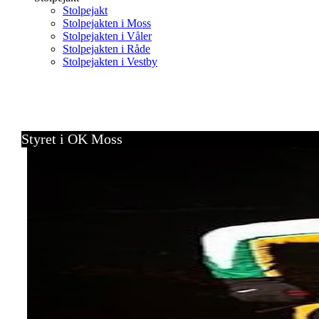
Stolpejakt
Stolpejakten i Moss
Stolpejakten i Våler
Stolpejakten i Råde
Stolpejakten i Vestby
Styret i OK Moss