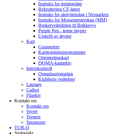
Instruks for treningsløp
Rekruttering CF-løpet
Instruks for aktivitetsdag i Nesparken
Instruks for Mossemesterskap (MM)
Brukerveiledning til Brikkesys
Purple Pen - tegne løyper
Utskrift av løyper
Kart
Grunneiere
Karttegningsprogrammer
Orienteringskart
DOMA-kartarkiv
Internkontroll
Organisasjonsplan
Klubbens vedtekter
Løpstøy
Galleri
Filarkiv
Kontakt oss
Kontakt oss
Styret
Trenere
Sponsorer
TUR-O
Stolpejakt