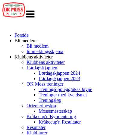
Veksle
navigasjon
Forside
Bli medlem
Bli medlem
Innmeldingsskjema
Klubbens aktiviteter
Klubbens aktiviteter
Lørdagskjappen
Lørdagskjappen 2024
Lørdagskjappen 2023
OK Moss treninger
Treningsopplegg/ukas løype
Treninger med kveldsmat
Treningsløp
Orienteringsløp
Mossemesterskap
Kråkecup'n Byorientering
Kråkecup'n Resultater
Resultater
Klubbturer