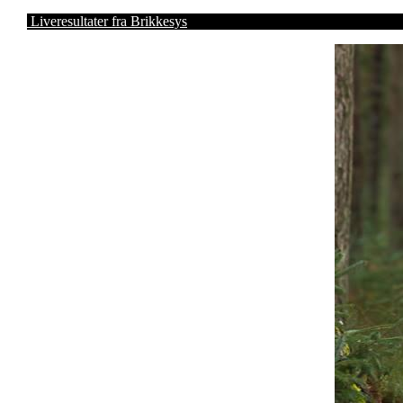
Liveresultater fra Brikkesys