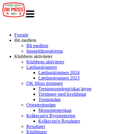
Veksle
navigasjon
Forside
Bli medlem
Bli medlem
Innmeldingsskjema
Klubbens aktiviteter
Klubbens aktiviteter
Lørdagskjappen
Lørdagskjappen 2024
Lørdagskjappen 2023
OK Moss treninger
Treningsopplegg/ukas løype
Treninger med kveldsmat
Treningsløp
Orienteringsløp
Mossemesterskap
Kråkecup'n Byorientering
Kråkecup'n Resultater
Resultater
Klubbturer