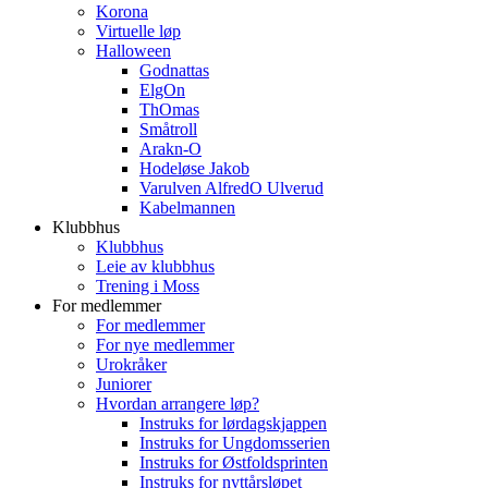
Korona
Virtuelle løp
Halloween
Godnattas
ElgOn
ThOmas
Småtroll
Arakn-O
Hodeløse Jakob
Varulven AlfredO Ulverud
Kabelmannen
Klubbhus
Klubbhus
Leie av klubbhus
Trening i Moss
For medlemmer
For medlemmer
For nye medlemmer
Urokråker
Juniorer
Hvordan arrangere løp?
Instruks for lørdagskjappen
Instruks for Ungdomsserien
Instruks for Østfoldsprinten
Instruks for nyttårsløpet