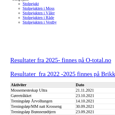
Stolpejakt
Stolpejakten i Moss
Stolpejakten i Våler
Stolpejakten i Råde
Stolpejakten i Vestby
Resultater fra 2025- finnes på O-total.no
Resultater fra 2022 -2025 finnes på Brik
Aktiviter
Dato
Mossemesteskap Ultra
21.11.2021
Gørretråkket
23.10.2021
Treningsløp Årvolltangen
14.10.2021
Treningsløp/MM natt Krosseng
30.09.2021
Treningsløp Brønnerødtjern
23.09.2021