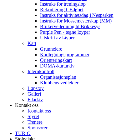
Instruks for treningsløp
Rekruttering CF-løpet
Instruks for aktivitetsdag i Nesparken
Instruks for Mossemesterskap (MM)
Brukerveiledning til Brikkesys
Purple Pen - tegne løyper
Utskrift av løyper
Kart
Grunneiere
Karttegningsprogrammer
Orienteringskart
DOMA-kartarkiv
Internkontroll
Organisasjonsplan
Klubbens vedtekter
Løpstøy
Galleri
Filarkiv
Kontakt oss
Kontakt oss
Styret
Trenere
Sponsorer
TUR-O
Stolpejakt