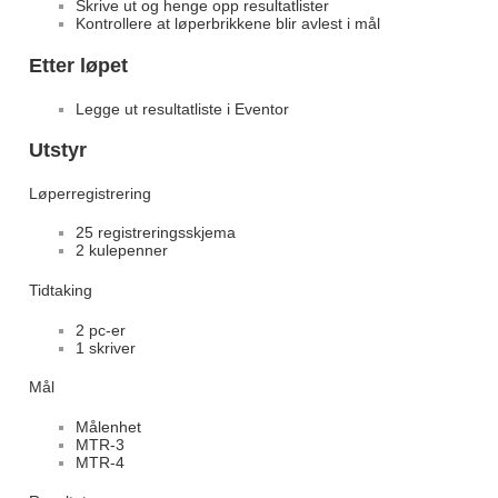
Skrive ut og henge opp resultatlister
Kontrollere at løperbrikkene blir avlest i mål
Etter løpet
Legge ut resultatliste i Eventor
Utstyr
Løperregistrering
25 registreringsskjema
2 kulepenner
Tidtaking
2 pc-er
1 skriver
Mål
Målenhet
MTR-3
MTR-4