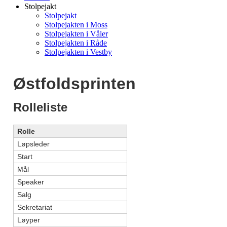
Stolpejakt
Stolpejakt
Stolpejakten i Moss
Stolpejakten i Våler
Stolpejakten i Råde
Stolpejakten i Vestby
Østfoldsprinten
Rolleliste
Rolle
Løpsleder
Start
Mål
Speaker
Salg
Sekretariat
Løyper