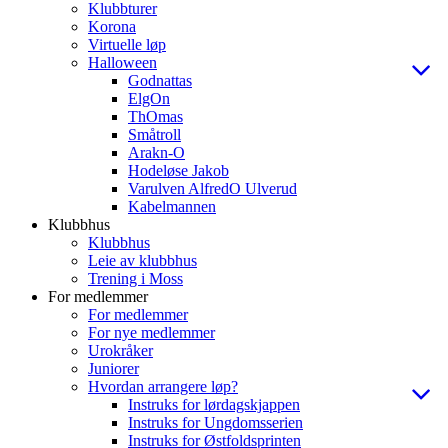
Klubbturer
Korona
Virtuelle løp
Halloween
Godnattas
ElgOn
ThOmas
Småtroll
Arakn-O
Hodeløse Jakob
Varulven AlfredO Ulverud
Kabelmannen
Klubbhus
Klubbhus
Leie av klubbhus
Trening i Moss
For medlemmer
For medlemmer
For nye medlemmer
Urokråker
Juniorer
Hvordan arrangere løp?
Instruks for lørdagskjappen
Instruks for Ungdomsserien
Instruks for Østfoldsprinten