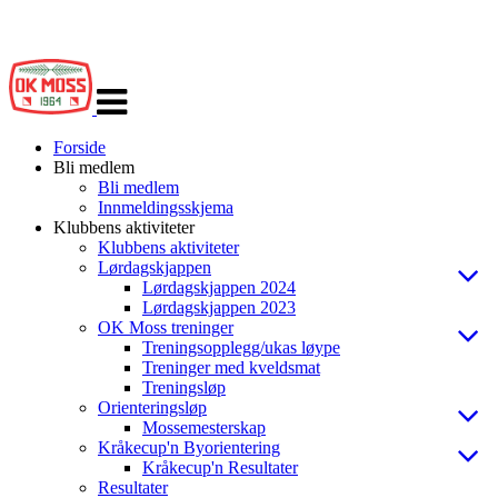
Veksle
navigasjon
Forside
Bli medlem
Bli medlem
Innmeldingsskjema
Klubbens aktiviteter
Klubbens aktiviteter
Lørdagskjappen
Lørdagskjappen 2024
Lørdagskjappen 2023
OK Moss treninger
Treningsopplegg/ukas løype
Treninger med kveldsmat
Treningsløp
Orienteringsløp
Mossemesterskap
Kråkecup'n Byorientering
Kråkecup'n Resultater
Resultater