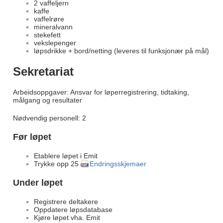
2 vaffeljern
kaffe
vaffelrøre
mineralvann
stekefett
vekslepenger
løpsdrikke + bord/netting (leveres til funksjonær på mål)
Sekretariat
Arbeidsoppgaver: Ansvar for løperregistrering, tidtaking,
målgang og resultater
Nødvendig personell: 2
Før løpet
Etablere løpet i Emit
Trykke opp 25
Endringsskjemaer
Under løpet
Registrere deltakere
Oppdatere løpsdatabase
Kjøre løpet vha. Emit