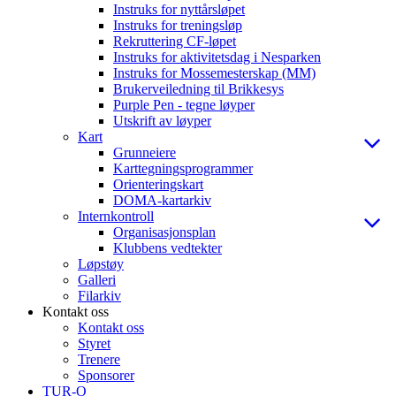
Instruks for nyttårsløpet
Instruks for treningsløp
Rekruttering CF-løpet
Instruks for aktivitetsdag i Nesparken
Instruks for Mossemesterskap (MM)
Brukerveiledning til Brikkesys
Purple Pen - tegne løyper
Utskrift av løyper
Kart
Grunneiere
Karttegningsprogrammer
Orienteringskart
DOMA-kartarkiv
Internkontroll
Organisasjonsplan
Klubbens vedtekter
Løpstøy
Galleri
Filarkiv
Kontakt oss
Kontakt oss
Styret
Trenere
Sponsorer
TUR-O