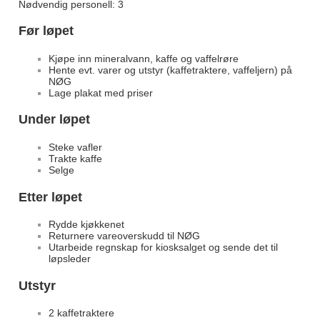
Nødvendig personell: 3
Før løpet
Kjøpe inn mineralvann, kaffe og vaffelrøre
Hente evt. varer og utstyr (kaffetraktere, vaffeljern) på
NØG
Lage plakat med priser
Under løpet
Steke vafler
Trakte kaffe
Selge
Etter løpet
Rydde kjøkkenet
Returnere vareoverskudd til NØG
Utarbeide regnskap for kiosksalget og sende det til
løpsleder
Utstyr
2 kaffetraktere