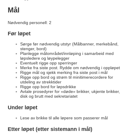
Mål
Nødvendig personell: 2
Før løpet
Sørge før nødvendig utstyr (Målbanner, merkebånd,
stenger, bord)
Planlegge målområdet/innløping i samarbeid med
løpsledere og løypelegger
Eventuelt rigge opp sperringer
Merke fra siste post. Rydde om nødvendig i oppløpet
Rigge mål og sjekk merking fra siste post i mål
Rigge opp bord og strøm til minitimerecordere for
utdeling av strekktider
Rigge opp bord for løpsdrikke
Avtale prosedyrer for «døde» brikker, ukjente brikker,
disk og brutt med sekretariatet
Under løpet
Lese av brikke til alle løpere som passerer mål
Etter løpet (etter sistemann i mål)