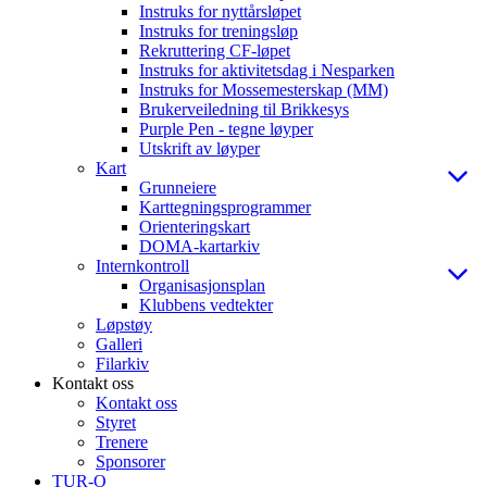
Instruks for nyttårsløpet
Instruks for treningsløp
Rekruttering CF-løpet
Instruks for aktivitetsdag i Nesparken
Instruks for Mossemesterskap (MM)
Brukerveiledning til Brikkesys
Purple Pen - tegne løyper
Utskrift av løyper
Kart
Grunneiere
Karttegningsprogrammer
Orienteringskart
DOMA-kartarkiv
Internkontroll
Organisasjonsplan
Klubbens vedtekter
Løpstøy
Galleri
Filarkiv
Kontakt oss
Kontakt oss
Styret
Trenere
Sponsorer
TUR-O