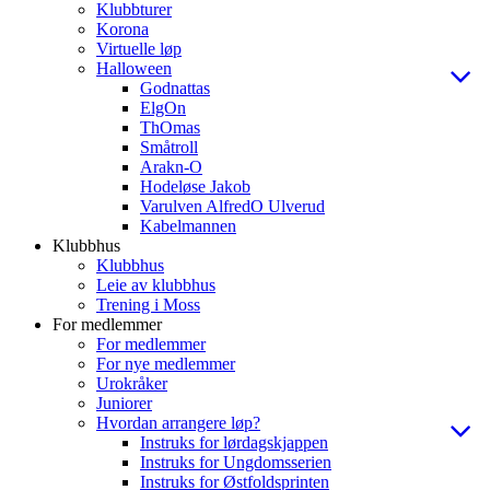
Klubbturer
Korona
Virtuelle løp
Halloween
Godnattas
ElgOn
ThOmas
Småtroll
Arakn-O
Hodeløse Jakob
Varulven AlfredO Ulverud
Kabelmannen
Klubbhus
Klubbhus
Leie av klubbhus
Trening i Moss
For medlemmer
For medlemmer
For nye medlemmer
Urokråker
Juniorer
Hvordan arrangere løp?
Instruks for lørdagskjappen
Instruks for Ungdomsserien
Instruks for Østfoldsprinten