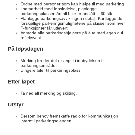
Ordne med personer som kan hjelpe til med parkering
I samarbeid med løpsledelse, planlegge
parkeringsplasser. Antall biler er anslått til 60 stk.
Planlegge parkeringsavviklingen i detalj. Kartlegge de
forskjellige parkeringsmulighetene på skisser som hver
P-funksjonær får utlevert.
Anmode alle parkeringshjelpere på å ta med egen gul
refleksvest.
På løpsdagen
Merking fra der det er angitt i innbydelsen til
parkeringsområdet
Dirigere biler til parkeringsplass.
Etter løpet
Ta ned all merking og skilting.
Utstyr
Dersom behov fremskaffe radio for kommunikasjon
internt i parkeringsgjengen.