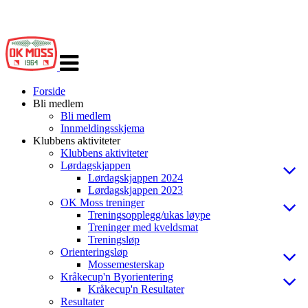
Veksle
navigasjon
Forside
Bli medlem
Bli medlem
Innmeldingsskjema
Klubbens aktiviteter
Klubbens aktiviteter
Lørdagskjappen
Lørdagskjappen 2024
Lørdagskjappen 2023
OK Moss treninger
Treningsopplegg/ukas løype
Treninger med kveldsmat
Treningsløp
Orienteringsløp
Mossemesterskap
Kråkecup'n Byorientering
Kråkecup'n Resultater
Resultater