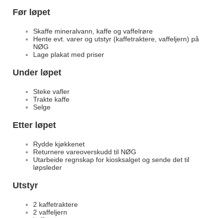
Før løpet
Skaffe mineralvann, kaffe og vaffelrøre
Hente evt. varer og utstyr (kaffetraktere, vaffeljern) på
NØG
Lage plakat med priser
Under løpet
Steke vafler
Trakte kaffe
Selge
Etter løpet
Rydde kjøkkenet
Returnere vareoverskudd til NØG
Utarbeide regnskap for kiosksalget og sende det til
løpsleder
Utstyr
2 kaffetraktere
2 vaffeljern