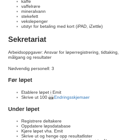
kaffe
vaffelrøre
mineralvann
stekefett
vekslepenger
utstyr for betaling med kort (iPAD, iZettle)
Sekretariat
Arbeidsoppgaver: Ansvar for løperregistrering, tidtaking,
målgang og resultater
Nødvendig personell: 3
Før løpet
Etablere løpet i Emit
Skrive ut 100
Endringsskjemaer
Under løpet
Registrere deltakere
Oppdatere løpsdatabase
Kjøre løpet vha. Emit
Skrive ut og henge opp resultatlister