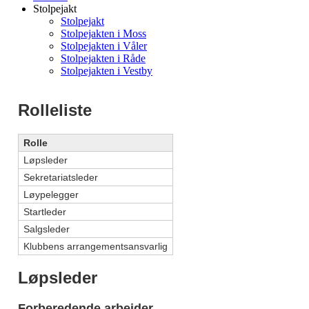
Stolpejakt
Stolpejakt
Stolpejakten i Moss
Stolpejakten i Våler
Stolpejakten i Råde
Stolpejakten i Vestby
Rolleliste
Rolle
Løpsleder
Sekretariatsleder
Løypelegger
Startleder
Salgsleder
Klubbens arrangementsansvarlig
Løpsleder
Forberedende arbeider