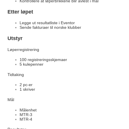
Kontrollere at løperbrikkene blir avlest i mål
Etter løpet
Legge ut resultatliste i Eventor
Sende fakturaer til norske klubber
Utstyr
Løperregistrering
100 registreringsskjemaer
5 kulepenner
Tidtaking
2 pc-er
1 skriver
Mål
Målenhet
MTR-3
MTR-4