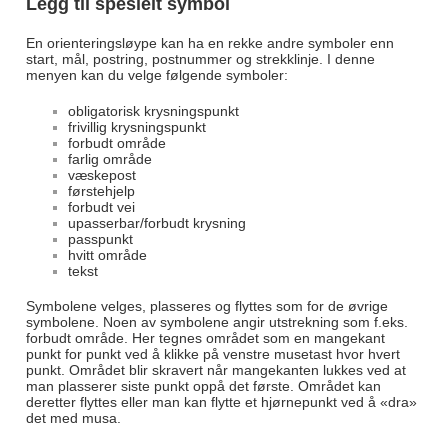
Legg til spesielt symbol
En orienteringsløype kan ha en rekke andre symboler enn
start, mål, postring, postnummer og strekklinje. I denne
menyen kan du velge følgende symboler:
obligatorisk krysningspunkt
frivillig krysningspunkt
forbudt område
farlig område
væskepost
førstehjelp
forbudt vei
upasserbar/forbudt krysning
passpunkt
hvitt område
tekst
Symbolene velges, plasseres og flyttes som for de øvrige
symbolene. Noen av symbolene angir utstrekning som f.eks.
forbudt område. Her tegnes området som en mangekant
punkt for punkt ved å klikke på venstre musetast hvor hvert
punkt. Området blir skravert når mangekanten lukkes ved at
man plasserer siste punkt oppå det første. Området kan
deretter flyttes eller man kan flytte et hjørnepunkt ved å «dra»
det med musa.