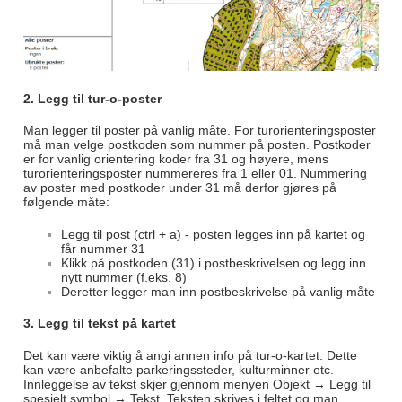
2. Legg til tur-o-poster
Man legger til poster på vanlig måte. For turorienteringsposter
må man velge postkoden som nummer på posten. Postkoder
er for vanlig orientering koder fra 31 og høyere, mens
turorienteringsposter nummereres fra 1 eller 01. Nummering
av poster med postkoder under 31 må derfor gjøres på
følgende måte:
Legg til post (ctrl + a) - posten legges inn på kartet og
får nummer 31
Klikk på postkoden (31) i postbeskrivelsen og legg inn
nytt nummer (f.eks. 8)
Deretter legger man inn postbeskrivelse på vanlig måte
3. Legg til tekst på kartet
Det kan være viktig å angi annen info på tur-o-kartet. Dette
kan være anbefalte parkeringssteder, kulturminner etc.
Innleggelse av tekst skjer gjennom menyen Objekt → Legg til
spesielt symbol → Tekst. Teksten skrives i feltet og man