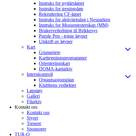
Instruks for nyttårsløpet
Instruks for treningsløp
Rekruttering CF-løpet
Instruks for aktivitetsdag i Nesparken
Instruks for Mossemesterskap (MM)
Brukerveiledning til Brikkesys
Purple Pen - tegne løyper
Utskrift av løyper
Kart
Grunneiere
Karttegningsprogrammer
Orienteringskart
DOMA-kartarkiv
Internkontroll
Organisasjonsplan
Klubbens vedtekter
Løpstøy
Galleri
Filarkiv
Kontakt oss
Kontakt oss
Styret
Trenere
Sponsorer
TUR-O