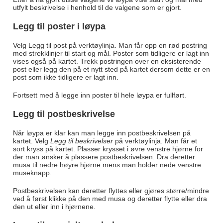
utfylt beskrivelse i henhold til de valgene som er gjort.
Legg til poster i løypa
Velg Legg til post på verktøylinja. Man får opp en rød postring
med strekklinjer til start og mål. Poster som tidligere er lagt inn
vises også på kartet. Trekk postringen over en eksisterende
post eller legg den på et nytt sted på kartet dersom dette er en
post som ikke tidligere er lagt inn.
Fortsett med å legge inn poster til hele løypa er fullført.
Legg til postbeskrivelse
Når løypa er klar kan man legge inn postbeskrivelsen på
kartet. Velg
Legg til beskrivelser
på verktøylinja. Man får et
sort kryss på kartet. Plasser krysset i øvre venstre hjørne for
der man ønsker å plassere postbeskrivelsen. Dra deretter
musa til nedre høyre hjørne mens man holder nede venstre
museknapp.
Postbeskrivelsen kan deretter flyttes eller gjøres større/mindre
ved å først klikke på den med musa og deretter flytte eller dra
den ut eller inn i hjørnene.