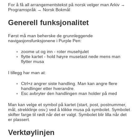
For å få all arrangementstekst på norsk velger man Arkiv →
Programspråk → Norsk Bokmål
Generell funksjonalitet
Først må man beherske de grunnleggende
navigasjonsfunksjonene i Purple Pen:
zoome ut og inn - roter musehjulet
flytte kartet - hold høyre musetast nede mens man
flytter musa
I tillegg har man at:
Ctrl+z angrer siste handling. Man kan angre flere
handlinger etter hverandre.
Esc avbryter den handlingen man holder på med
Man kan velge et symbol på kartet (start, post, postnummer,
mål, strekklinje osv.) ved å klikke musa på symbolet. Symbolet
skifter farge til rødt når det er valgt. Symbolet blir lilla når det
er plassert.
Verktøylinjen