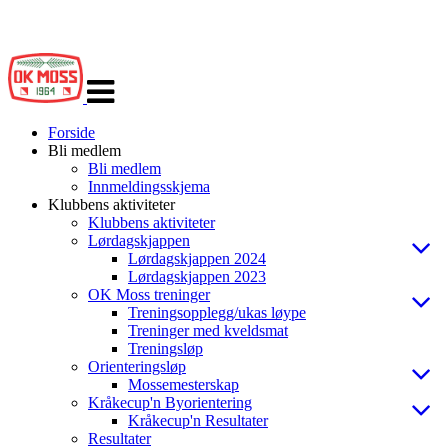
Veksle
navigasjon
Forside
Bli medlem
Bli medlem
Innmeldingsskjema
Klubbens aktiviteter
Klubbens aktiviteter
Lørdagskjappen
Lørdagskjappen 2024
Lørdagskjappen 2023
OK Moss treninger
Treningsopplegg/ukas løype
Treninger med kveldsmat
Treningsløp
Orienteringsløp
Mossemesterskap
Kråkecup'n Byorientering
Kråkecup'n Resultater
Resultater