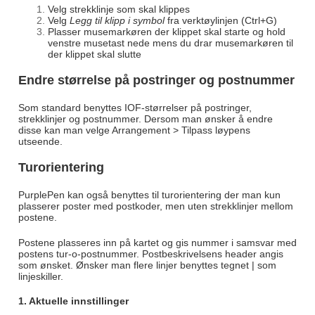
Velg strekklinje som skal klippes
Velg
Legg til klipp i symbol
fra verktøylinjen (Ctrl+G)
Plasser musemarkøren der klippet skal starte og hold
venstre musetast nede mens du drar musemarkøren til
der klippet skal slutte
Endre størrelse på postringer og postnummer
Som standard benyttes IOF-størrelser på postringer,
strekklinjer og postnummer. Dersom man ønsker å endre
disse kan man velge Arrangement > Tilpass løypens
utseende.
Turorientering
PurplePen kan også benyttes til turorientering der man kun
plasserer poster med postkoder, men uten strekklinjer mellom
postene.
Postene plasseres inn på kartet og gis nummer i samsvar med
postens tur-o-postnummer. Postbeskrivelsens header angis
som ønsket. Ønsker man flere linjer benyttes tegnet | som
linjeskiller.
1. Aktuelle innstillinger