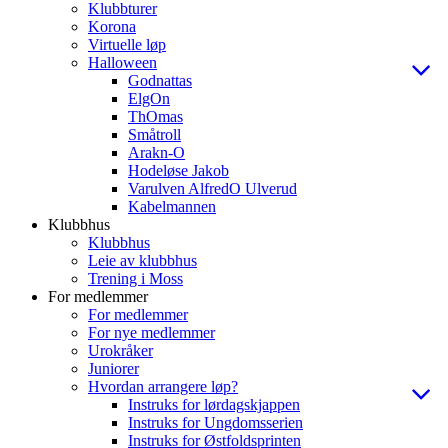
Klubbturer
Korona
Virtuelle løp
Halloween
Godnattas
ElgOn
ThOmas
Småtroll
Arakn-O
Hodeløse Jakob
Varulven AlfredO Ulverud
Kabelmannen
Klubbhus
Klubbhus
Leie av klubbhus
Trening i Moss
For medlemmer
For medlemmer
For nye medlemmer
Urokråker
Juniorer
Hvordan arrangere løp?
Instruks for lørdagskjappen
Instruks for Ungdomsserien
Instruks for Østfoldsprinten