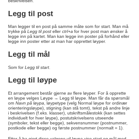
beskrivelsen.
Legg til post
Man legger til en post på samme måte som for start. Man må
trykke på
Legg til post
eller
ctrl+a
for hver post man ønsker å
legge inn på kartet. Man kan legge inn poster på forhånd eller
legge inn poster etter at man har opprettet løyper.
Legg til mål
Som for
Legg til start
.
Legg til løype
Et arrangement består gjerne av flere løyper. For å opprette
en løype velges Løype → Legg til løype. Man får da spørsmål
om
Navn på løypa
, løypetype (velg Normal løype for ordinær
orienteringsløype), stigning (kan stå tomt), tekst på andre linje
i beskrivelsen (f.eks. klasser), utskriftsmålestokk (kan settes
individuelt for hver løype), postutskrivelsens utseende
(symboler, tekst eller begge), sekvensnummer (postnummer,
postkode eller begge) og første postnummer (normalt = 1).
Etter å ha gjort disse valgene vil løypa vise start og mål med