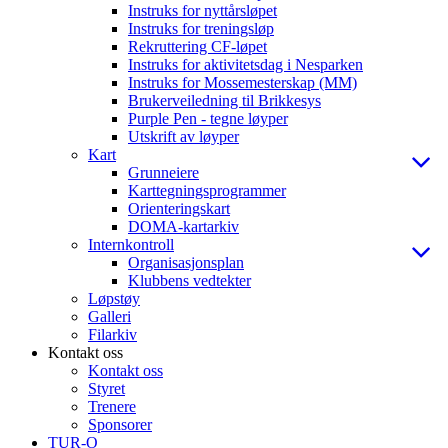
Instruks for nyttårsløpet
Instruks for treningsløp
Rekruttering CF-løpet
Instruks for aktivitetsdag i Nesparken
Instruks for Mossemesterskap (MM)
Brukerveiledning til Brikkesys
Purple Pen - tegne løyper
Utskrift av løyper
Kart
Grunneiere
Karttegningsprogrammer
Orienteringskart
DOMA-kartarkiv
Internkontroll
Organisasjonsplan
Klubbens vedtekter
Løpstøy
Galleri
Filarkiv
Kontakt oss
Kontakt oss
Styret
Trenere
Sponsorer
TUR-O