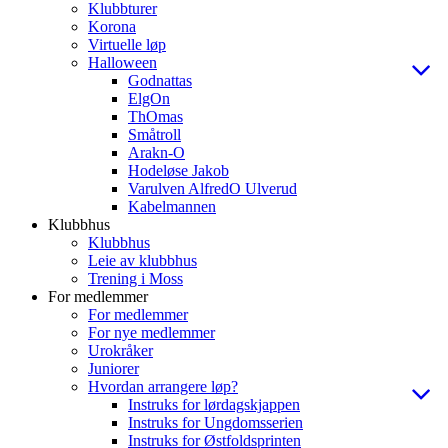
Klubbturer
Korona
Virtuelle løp
Halloween
Godnattas
ElgOn
ThOmas
Småtroll
Arakn-O
Hodeløse Jakob
Varulven AlfredO Ulverud
Kabelmannen
Klubbhus
Klubbhus
Leie av klubbhus
Trening i Moss
For medlemmer
For medlemmer
For nye medlemmer
Urokråker
Juniorer
Hvordan arrangere løp?
Instruks for lørdagskjappen
Instruks for Ungdomsserien
Instruks for Østfoldsprinten