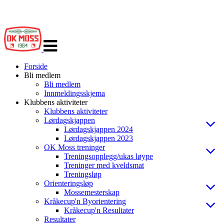
Veksle
navigasjon
Forside
Bli medlem
Bli medlem
Innmeldingsskjema
Klubbens aktiviteter
Klubbens aktiviteter
Lørdagskjappen
Lørdagskjappen 2024
Lørdagskjappen 2023
OK Moss treninger
Treningsopplegg/ukas løype
Treninger med kveldsmat
Treningsløp
Orienteringsløp
Mossemesterskap
Kråkecup'n Byorientering
Kråkecup'n Resultater
Resultater