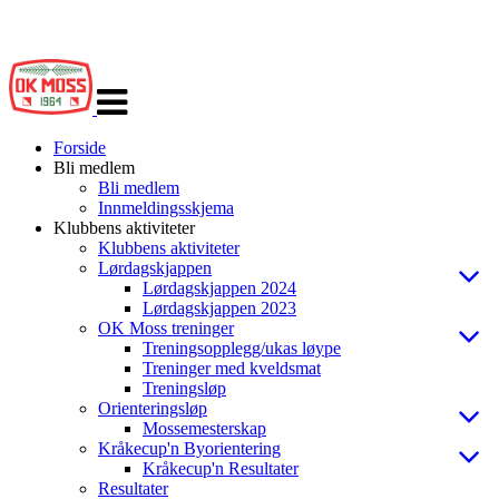
Veksle
navigasjon
Forside
Bli medlem
Bli medlem
Innmeldingsskjema
Klubbens aktiviteter
Klubbens aktiviteter
Lørdagskjappen
Lørdagskjappen 2024
Lørdagskjappen 2023
OK Moss treninger
Treningsopplegg/ukas løype
Treninger med kveldsmat
Treningsløp
Orienteringsløp
Mossemesterskap
Kråkecup'n Byorientering
Kråkecup'n Resultater
Resultater