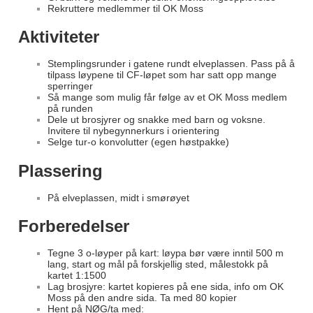
Rekruttere medlemmer til OK Moss
Aktiviteter
Stemplingsrunder i gatene rundt elveplassen. Pass på å
tilpass løypene til CF-løpet som har satt opp mange
sperringer
Så mange som mulig får følge av et OK Moss medlem
på runden
Dele ut brosjyrer og snakke med barn og voksne.
Invitere til nybegynnerkurs i orientering
Selge tur-o konvolutter (egen høstpakke)
Plassering
På elveplassen, midt i smørøyet
Forberedelser
Tegne 3 o-løyper på kart: løypa bør være inntil 500 m
lang, start og mål på forskjellig sted, målestokk på
kartet 1:1500
Lag brosjyre: kartet kopieres på ene sida, info om OK
Moss på den andre sida. Ta med 80 kopier
Hent på NØG/ta med: