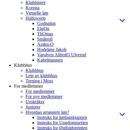
Klubbturer
Korona
Virtuelle løp
Halloween
Godnattas
ElgOn
ThOmas
Småtroll
Arakn-O
Hodeløse Jakob
Varulven AlfredO Ulverud
Kabelmannen
Klubbhus
Klubbhus
Leie av klubbhus
Trening i Moss
For medlemmer
For medlemmer
For nye medlemmer
Urokråker
Juniorer
Hvordan arrangere løp?
Instruks for lørdagskjappen
Instruks for Ungdomsserien
Instruks for Østfoldsprinten