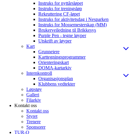
Instruks for nyttårsløpet
Instruks for treningsløp
Rekruttering CF-løpet
Instruks for aktivitetsdag i Nesparken
Instruks for Mossemesterskap (MM)
Brukerveiledning til Brikkesys
Purple Pen - tegne løyper
Utskrift av løyper
Kart
Grunneiere
Karttegningsprogrammer
Orienteringskart
DOMA-kartarkiv
Internkontroll
Organisasjonsplan
Klubbens vedtekter
Løpstøy
Galleri
Filarkiv
Kontakt oss
Kontakt oss
Styret
Trenere
Sponsorer
TUR-O