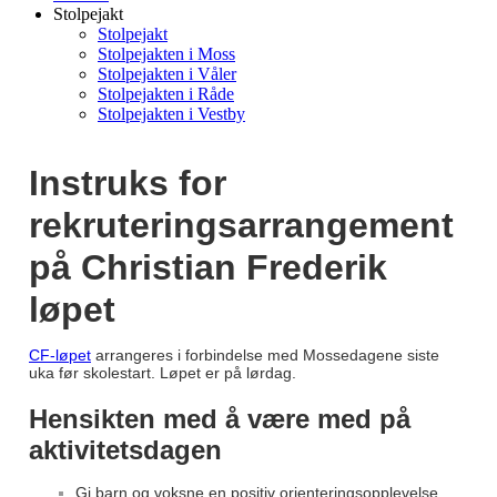
Stolpejakt
Stolpejakt
Stolpejakten i Moss
Stolpejakten i Våler
Stolpejakten i Råde
Stolpejakten i Vestby
Instruks for
rekruteringsarrangement
på Christian Frederik
løpet
CF-løpet
arrangeres i forbindelse med Mossedagene siste
uka før skolestart. Løpet er på lørdag.
Hensikten med å være med på
aktivitetsdagen
Gi barn og voksne en positiv orienteringsopplevelse