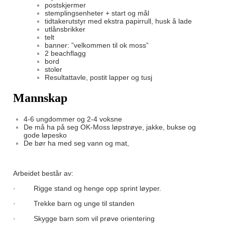
postskjermer
stemplingsenheter + start og mål
tidtakerutstyr med ekstra papirrull, husk å lade
utlånsbrikker
telt
banner: ”velkommen til ok moss”
2 beachflagg
bord
stoler
Resultattavle, postit lapper og tusj
Mannskap
4-6 ungdommer og 2-4 voksne
De må ha på seg OK-Moss løpstrøye, jakke, bukse og
gode løpesko
De bør ha med seg vann og mat,
Arbeidet består av:
· Rigge stand og henge opp sprint løyper.
· Trekke barn og unge til standen
· Skygge barn som vil prøve orientering