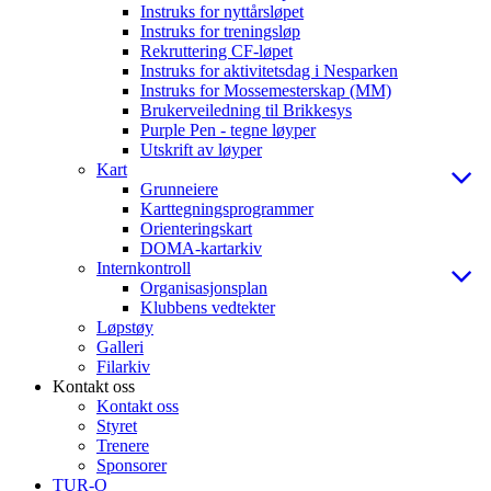
Instruks for nyttårsløpet
Instruks for treningsløp
Rekruttering CF-løpet
Instruks for aktivitetsdag i Nesparken
Instruks for Mossemesterskap (MM)
Brukerveiledning til Brikkesys
Purple Pen - tegne løyper
Utskrift av løyper
Kart
Grunneiere
Karttegningsprogrammer
Orienteringskart
DOMA-kartarkiv
Internkontroll
Organisasjonsplan
Klubbens vedtekter
Løpstøy
Galleri
Filarkiv
Kontakt oss
Kontakt oss
Styret
Trenere
Sponsorer
TUR-O