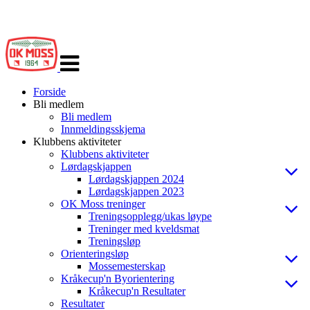
Veksle
navigasjon
Forside
Bli medlem
Bli medlem
Innmeldingsskjema
Klubbens aktiviteter
Klubbens aktiviteter
Lørdagskjappen
Lørdagskjappen 2024
Lørdagskjappen 2023
OK Moss treninger
Treningsopplegg/ukas løype
Treninger med kveldsmat
Treningsløp
Orienteringsløp
Mossemesterskap
Kråkecup'n Byorientering
Kråkecup'n Resultater
Resultater