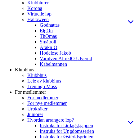
Klubbturer
Korona
Virtuelle løp
Halloween
Godnattas
ElgOn
ThOmas
Småtroll
Arakn-O
Hodeløse Jakob
Varulven AlfredO Ulverud
Kabelmannen
Klubbhus
Klubbhus
Leie av klubbhus
Trening i Moss
For medlemmer
For medlemmer
For nye medlemmer
Urokråker
Juniorer
Hvordan arrangere løp?
Instruks for lørdagskjappen
Instruks for Ungdomsserien
Instruks for Østfoldsprinten