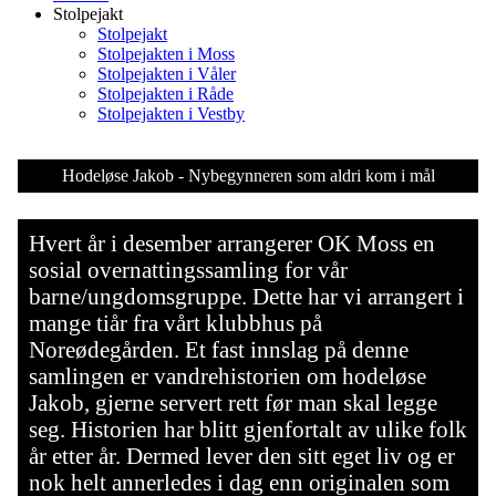
Stolpejakt
Stolpejakt
Stolpejakten i Moss
Stolpejakten i Våler
Stolpejakten i Råde
Stolpejakten i Vestby
Hodeløse Jakob - Nybegynneren som aldri kom i mål
Hvert år i desember arrangerer OK Moss en
sosial overnattingssamling for vår
barne/ungdomsgruppe. Dette har vi arrangert i
mange tiår fra vårt klubbhus på
Noreødegården. Et fast innslag på denne
samlingen er vandrehistorien om hodeløse
Jakob, gjerne servert rett før man skal legge
seg. Historien har blitt gjenfortalt av ulike folk
år etter år. Dermed lever den sitt eget liv og er
nok helt annerledes i dag enn originalen som