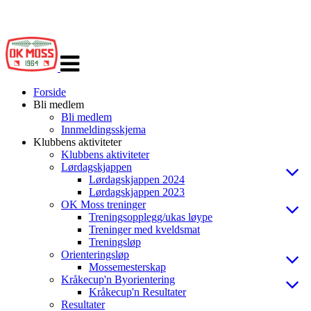
Veksle
navigasjon
Forside
Bli medlem
Bli medlem
Innmeldingsskjema
Klubbens aktiviteter
Klubbens aktiviteter
Lørdagskjappen
Lørdagskjappen 2024
Lørdagskjappen 2023
OK Moss treninger
Treningsopplegg/ukas løype
Treninger med kveldsmat
Treningsløp
Orienteringsløp
Mossemesterskap
Kråkecup'n Byorientering
Kråkecup'n Resultater
Resultater