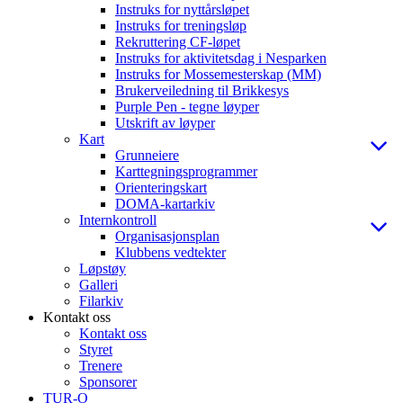
Instruks for nyttårsløpet
Instruks for treningsløp
Rekruttering CF-løpet
Instruks for aktivitetsdag i Nesparken
Instruks for Mossemesterskap (MM)
Brukerveiledning til Brikkesys
Purple Pen - tegne løyper
Utskrift av løyper
Kart
Grunneiere
Karttegningsprogrammer
Orienteringskart
DOMA-kartarkiv
Internkontroll
Organisasjonsplan
Klubbens vedtekter
Løpstøy
Galleri
Filarkiv
Kontakt oss
Kontakt oss
Styret
Trenere
Sponsorer
TUR-O