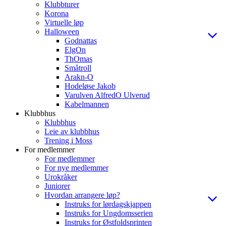
Klubbturer
Korona
Virtuelle løp
Halloween
Godnattas
ElgOn
ThOmas
Småtroll
Arakn-O
Hodeløse Jakob
Varulven AlfredO Ulverud
Kabelmannen
Klubbhus
Klubbhus
Leie av klubbhus
Trening i Moss
For medlemmer
For medlemmer
For nye medlemmer
Urokråker
Juniorer
Hvordan arrangere løp?
Instruks for lørdagskjappen
Instruks for Ungdomsserien
Instruks for Østfoldsprinten