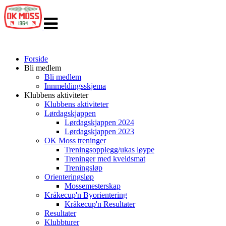
Veksle
navigasjon
Forside
Bli medlem
Bli medlem
Innmeldingsskjema
Klubbens aktiviteter
Klubbens aktiviteter
Lørdagskjappen
Lørdagskjappen 2024
Lørdagskjappen 2023
OK Moss treninger
Treningsopplegg/ukas løype
Treninger med kveldsmat
Treningsløp
Orienteringsløp
Mossemesterskap
Kråkecup'n Byorientering
Kråkecup'n Resultater
Resultater
Klubbturer