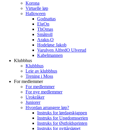
Korona
Virtuelle løp
Halloween
Godnattas
ElgOn
ThOmas
Småtroll
Arakn-O
Hodeløse Jakob
Varulven AlfredO Ulverud
Kabelmannen
Klubbhus
Klubbhus
Leie av klubbhus
Trening i Moss
For medlemmer
For medlemmer
For nye medlemmer
Urokråker
Juniorer
Hvordan arrangere løp?
Instruks for lørdagskjappen
Instruks for Ungdomsserien
Instruks for Østfoldsprinten
Instruks for nyttårsløpet