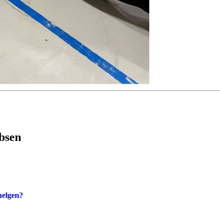
obsen
 helgen?