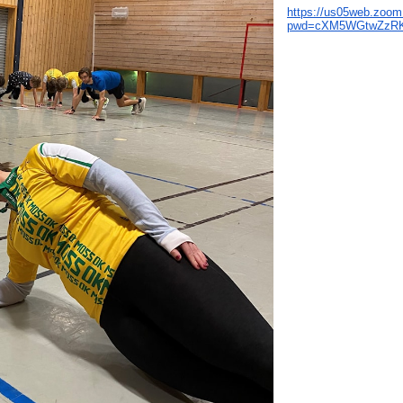
https://us05web.zoom
pwd=cXM5WGtwZzR