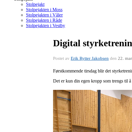
Stolpejakt
Stolpejakten i Moss
Stolpejakten i Våler
Stolpejakten i Råde
Stolpejakten i Vestby
Digital styrketrenin
Postet av
Erik Rytter Jakobsen
den
22. ma
Førstkommende tirsdag blir det styrketreni
Det er kun din egen kropp som trengs til å