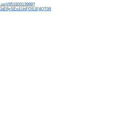
.us/j/85160313999?
KbE8ySEo1UnFOS1F4QT09