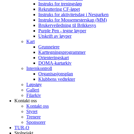
Instruks for treningsløp
Rekruttering CF-løpet
Instruks for aktivitetsdag i Nesparken
Instruks for Mossemesterskap (MM)
Brukerveiledning til Brikkesys
Purple Pen - tegne løyper
Utskrift av løyper
Kart
Grunneiere
Karttegningsprogrammer
Orienteringskart
DOMA-kartarkiv
Internkontroll
Organisasjonsplan
Klubbens vedtekter
Løpstøy
Galleri
Filarkiv
Kontakt oss
Kontakt oss
Styret
Trenere
Sponsorer
TUR-O
Stolpejakt