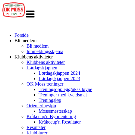
Veksle
navigasjon
Forside
Bli medlem
Bli medlem
Innmeldingsskjema
Klubbens aktiviteter
Klubbens aktiviteter
Lørdagskjappen
Lørdagskjappen 2024
Lørdagskjappen 2023
OK Moss treninger
Treningsopplegg/ukas løype
Treninger med kveldsmat
Treningsløp
Orienteringsløp
Mossemesterskap
Kråkecup'n Byorientering
Kråkecup'n Resultater
Resultater
Klubbturer