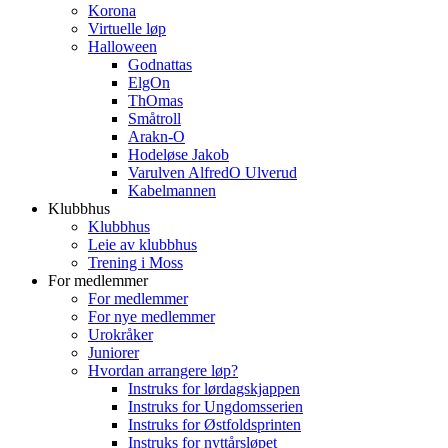
Korona
Virtuelle løp
Halloween
Godnattas
ElgOn
ThOmas
Småtroll
Arakn-O
Hodeløse Jakob
Varulven AlfredO Ulverud
Kabelmannen
Klubbhus
Klubbhus
Leie av klubbhus
Trening i Moss
For medlemmer
For medlemmer
For nye medlemmer
Urokråker
Juniorer
Hvordan arrangere løp?
Instruks for lørdagskjappen
Instruks for Ungdomsserien
Instruks for Østfoldsprinten
Instruks for nyttårsløpet