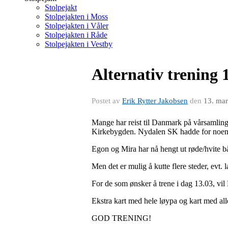
Stolpejakt
Stolpejakten i Moss
Stolpejakten i Våler
Stolpejakten i Råde
Stolpejakten i Vestby
Alternativ trening 
Postet av
Erik Rytter Jakobsen
den
13. ma
Mange har reist til Danmark på vårsamling i
Kirkebygden. Nydalen SK hadde for noen 
Egon og Mira har nå hengt ut røde/hvite bå
Men det er mulig å kutte flere steder, evt.
For de som ønsker å trene i dag 13.03, vil
Ekstra kart med hele løypa og kart med all
GOD TRENING!