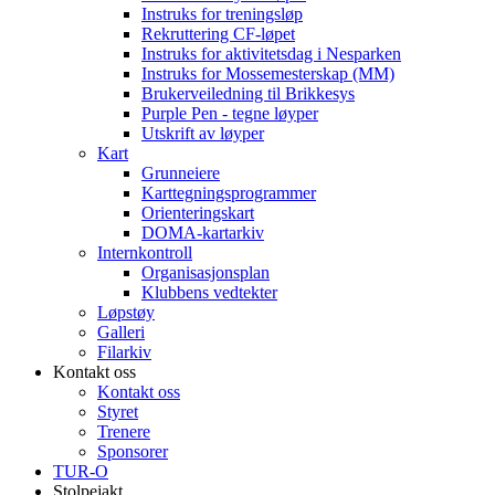
Instruks for treningsløp
Rekruttering CF-løpet
Instruks for aktivitetsdag i Nesparken
Instruks for Mossemesterskap (MM)
Brukerveiledning til Brikkesys
Purple Pen - tegne løyper
Utskrift av løyper
Kart
Grunneiere
Karttegningsprogrammer
Orienteringskart
DOMA-kartarkiv
Internkontroll
Organisasjonsplan
Klubbens vedtekter
Løpstøy
Galleri
Filarkiv
Kontakt oss
Kontakt oss
Styret
Trenere
Sponsorer
TUR-O
Stolpejakt