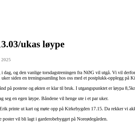
13.03/ukas løype
r 2025
 dag, og den vanlige torsdagstreningen fra NØG vil utgå. Vi vil derfor t
uker siden en treningssamling hos oss med et postplukk-opplegg på K
nd på postene og økten er klar til bruk. I utgangspunktet er løypa 8,5k
 lag seg en egen løype. Båndene vil henge ute i et par uker.
 Erik printe ut kart og møte opp på Kirkebygden 17.15. Da rekker vi akk
e poster vil bli lagt i garderobebygget på Noreødegården.