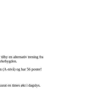
ilby en alternativ trening fra
irkebygden.
m (A-nivå) og har 56 poster!
urat en times økt i dagslys.