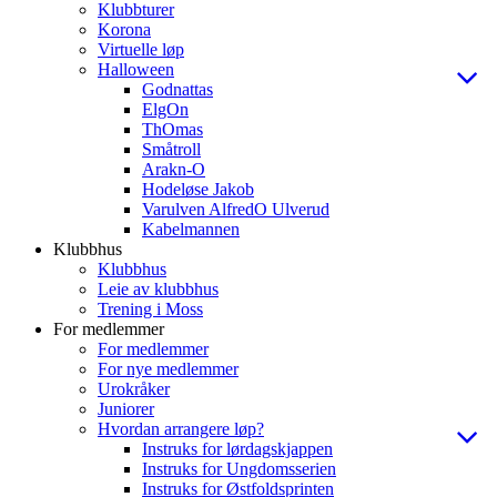
Klubbturer
Korona
Virtuelle løp
Halloween
Godnattas
ElgOn
ThOmas
Småtroll
Arakn-O
Hodeløse Jakob
Varulven AlfredO Ulverud
Kabelmannen
Klubbhus
Klubbhus
Leie av klubbhus
Trening i Moss
For medlemmer
For medlemmer
For nye medlemmer
Urokråker
Juniorer
Hvordan arrangere løp?
Instruks for lørdagskjappen
Instruks for Ungdomsserien
Instruks for Østfoldsprinten