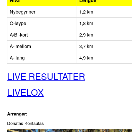
Nivå
Lengde
Nybegynner
1,2 km
C-løype
1,8 km
A/B -kort
2,9 km
A- mellom
3,7 km
A- lang
4,9 km
LIVE RESULTATER
LIVELOX
Arrangør:
Donatas Kontautas