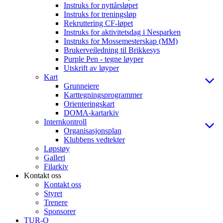
Instruks for nyttårsløpet
Instruks for treningsløp
Rekruttering CF-løpet
Instruks for aktivitetsdag i Nesparken
Instruks for Mossemesterskap (MM)
Brukerveiledning til Brikkesys
Purple Pen - tegne løyper
Utskrift av løyper
Kart
Grunneiere
Karttegningsprogrammer
Orienteringskart
DOMA-kartarkiv
Internkontroll
Organisasjonsplan
Klubbens vedtekter
Løpstøy
Galleri
Filarkiv
Kontakt oss
Kontakt oss
Styret
Trenere
Sponsorer
TUR-O