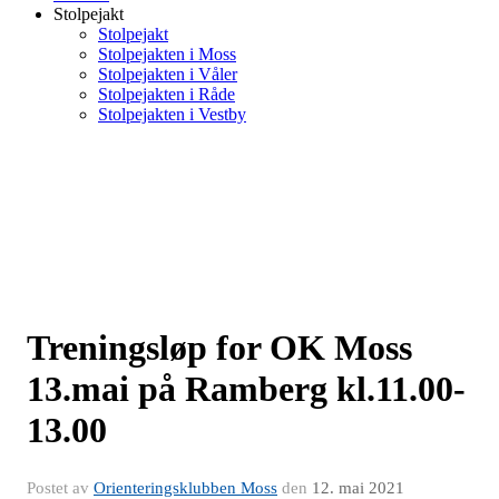
Stolpejakt
Stolpejakt
Stolpejakten i Moss
Stolpejakten i Våler
Stolpejakten i Råde
Stolpejakten i Vestby
Treningsløp for OK Moss
13.mai på Ramberg kl.11.00-
13.00
Postet av
Orienteringsklubben Moss
den
12. mai 2021