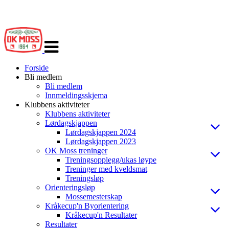
Veksle
navigasjon
Forside
Bli medlem
Bli medlem
Innmeldingsskjema
Klubbens aktiviteter
Klubbens aktiviteter
Lørdagskjappen
Lørdagskjappen 2024
Lørdagskjappen 2023
OK Moss treninger
Treningsopplegg/ukas løype
Treninger med kveldsmat
Treningsløp
Orienteringsløp
Mossemesterskap
Kråkecup'n Byorientering
Kråkecup'n Resultater
Resultater