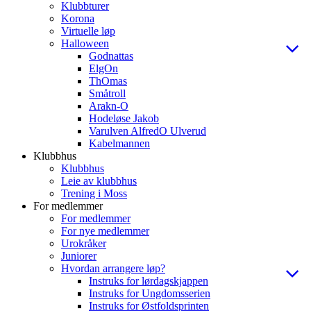
Klubbturer
Korona
Virtuelle løp
Halloween
Godnattas
ElgOn
ThOmas
Småtroll
Arakn-O
Hodeløse Jakob
Varulven AlfredO Ulverud
Kabelmannen
Klubbhus
Klubbhus
Leie av klubbhus
Trening i Moss
For medlemmer
For medlemmer
For nye medlemmer
Urokråker
Juniorer
Hvordan arrangere løp?
Instruks for lørdagskjappen
Instruks for Ungdomsserien
Instruks for Østfoldsprinten