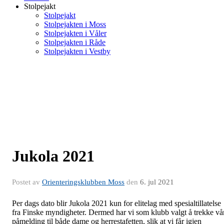
Stolpejakt
Stolpejakt
Stolpejakten i Moss
Stolpejakten i Våler
Stolpejakten i Råde
Stolpejakten i Vestby
Jukola 2021
Postet av
Orienteringsklubben Moss
den
6. jul 2021
Per dags dato blir Jukola 2021 kun for elitelag med spesialtillatelse
fra Finske myndigheter. Dermed har vi som klubb valgt å trekke vå
påmelding til både dame og herrestafetten, slik at vi får igjen