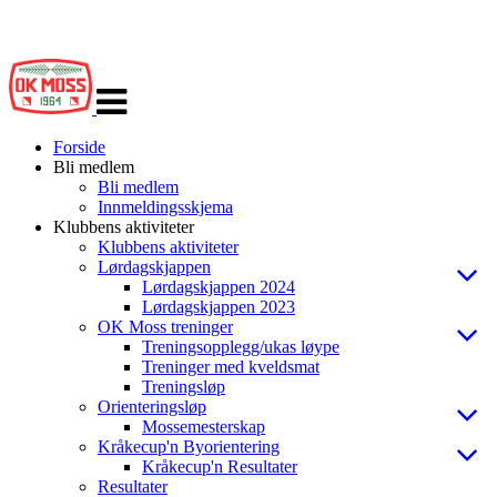
Veksle
navigasjon
Forside
Bli medlem
Bli medlem
Innmeldingsskjema
Klubbens aktiviteter
Klubbens aktiviteter
Lørdagskjappen
Lørdagskjappen 2024
Lørdagskjappen 2023
OK Moss treninger
Treningsopplegg/ukas løype
Treninger med kveldsmat
Treningsløp
Orienteringsløp
Mossemesterskap
Kråkecup'n Byorientering
Kråkecup'n Resultater
Resultater