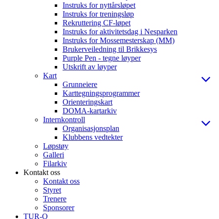
Instruks for nyttårsløpet
Instruks for treningsløp
Rekruttering CF-løpet
Instruks for aktivitetsdag i Nesparken
Instruks for Mossemesterskap (MM)
Brukerveiledning til Brikkesys
Purple Pen - tegne løyper
Utskrift av løyper
Kart
Grunneiere
Karttegningsprogrammer
Orienteringskart
DOMA-kartarkiv
Internkontroll
Organisasjonsplan
Klubbens vedtekter
Løpstøy
Galleri
Filarkiv
Kontakt oss
Kontakt oss
Styret
Trenere
Sponsorer
TUR-O