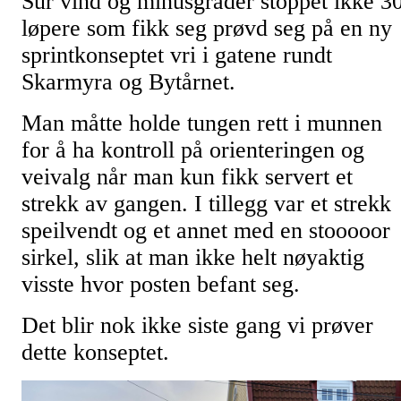
Sur vind og minusgrader stoppet ikke 3
løpere som fikk seg prøvd seg på en ny
sprintkonseptet vri i gatene rundt
Skarmyra og Bytårnet.
Man måtte holde tungen rett i munnen
for å ha kontroll på orienteringen og
veivalg når man kun fikk servert et
strekk av gangen. I tillegg var et strekk
speilvendt og et annet med en stooooor
sirkel, slik at man ikke helt nøyaktig
visste hvor posten befant seg.
Det blir nok ikke siste gang vi prøver
dette konseptet.