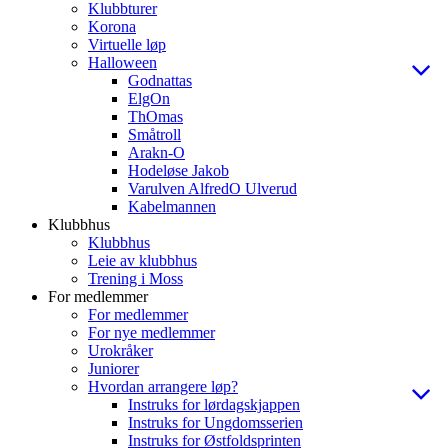
Klubbturer
Korona
Virtuelle løp
Halloween
Godnattas
ElgOn
ThOmas
Småtroll
Arakn-O
Hodeløse Jakob
Varulven AlfredO Ulverud
Kabelmannen
Klubbhus
Klubbhus
Leie av klubbhus
Trening i Moss
For medlemmer
For medlemmer
For nye medlemmer
Urokråker
Juniorer
Hvordan arrangere løp?
Instruks for lørdagskjappen
Instruks for Ungdomsserien
Instruks for Østfoldsprinten