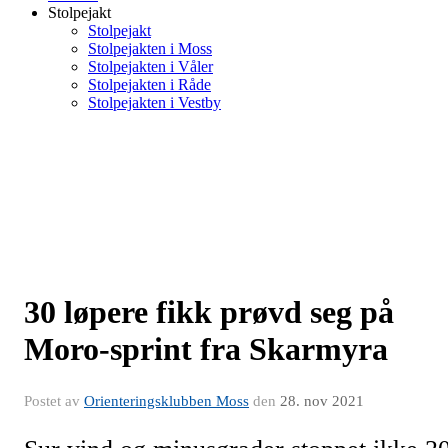
Stolpejakt
Stolpejakt
Stolpejakten i Moss
Stolpejakten i Våler
Stolpejakten i Råde
Stolpejakten i Vestby
30 løpere fikk prøvd seg på
Moro-sprint fra Skarmyra
Postet av
Orienteringsklubben Moss
den
28. nov 2021