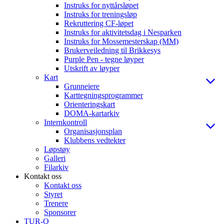
Instruks for nyttårsløpet
Instruks for treningsløp
Rekruttering CF-løpet
Instruks for aktivitetsdag i Nesparken
Instruks for Mossemesterskap (MM)
Brukerveiledning til Brikkesys
Purple Pen - tegne løyper
Utskrift av løyper
Kart
Grunneiere
Karttegningsprogrammer
Orienteringskart
DOMA-kartarkiv
Internkontroll
Organisasjonsplan
Klubbens vedtekter
Løpstøy
Galleri
Filarkiv
Kontakt oss
Kontakt oss
Styret
Trenere
Sponsorer
TUR-O