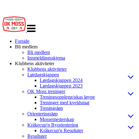
Veksle
navigasjon
Forside
Bli medlem
Bli medlem
Innmeldingsskjema
Klubbens aktiviteter
Klubbens aktiviteter
Lørdagskjappen
Lørdagskjappen 2024
Lørdagskjappen 2023
OK Moss treninger
Treningsopplegg/ukas løype
Treninger med kveldsmat
Treningsløp
Orienteringsløp
Mossemesterskap
Kråkecup'n Byorientering
Kråkecup'n Resultater
Resultater