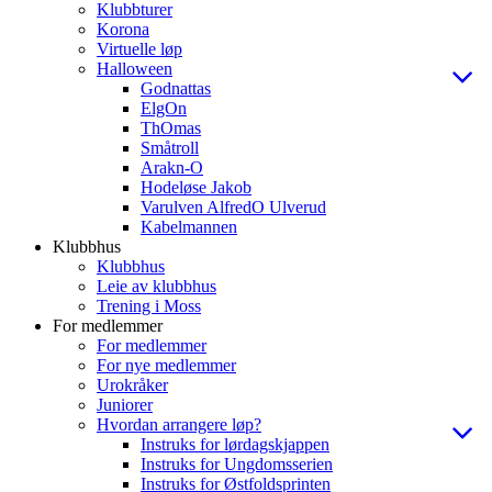
Klubbturer
Korona
Virtuelle løp
Halloween
Godnattas
ElgOn
ThOmas
Småtroll
Arakn-O
Hodeløse Jakob
Varulven AlfredO Ulverud
Kabelmannen
Klubbhus
Klubbhus
Leie av klubbhus
Trening i Moss
For medlemmer
For medlemmer
For nye medlemmer
Urokråker
Juniorer
Hvordan arrangere løp?
Instruks for lørdagskjappen
Instruks for Ungdomsserien
Instruks for Østfoldsprinten