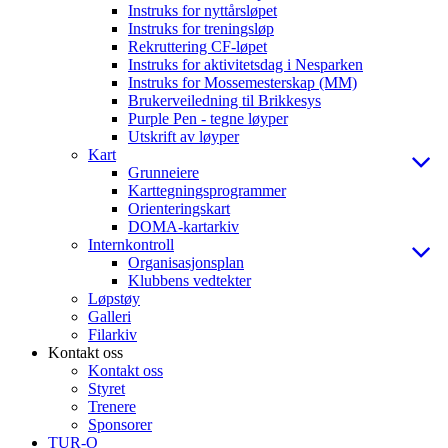
Instruks for nyttårsløpet
Instruks for treningsløp
Rekruttering CF-løpet
Instruks for aktivitetsdag i Nesparken
Instruks for Mossemesterskap (MM)
Brukerveiledning til Brikkesys
Purple Pen - tegne løyper
Utskrift av løyper
Kart
Grunneiere
Karttegningsprogrammer
Orienteringskart
DOMA-kartarkiv
Internkontroll
Organisasjonsplan
Klubbens vedtekter
Løpstøy
Galleri
Filarkiv
Kontakt oss
Kontakt oss
Styret
Trenere
Sponsorer
TUR-O