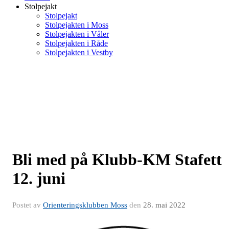
Stolpejakt
Stolpejakt
Stolpejakten i Moss
Stolpejakten i Våler
Stolpejakten i Råde
Stolpejakten i Vestby
Bli med på Klubb-KM Stafett
12. juni
Postet av
Orienteringsklubben Moss
den
28. mai 2022