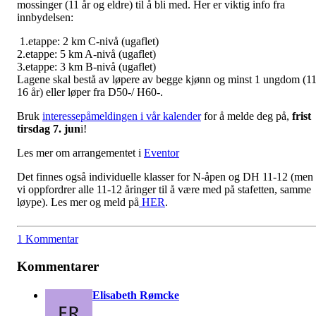
mossinger (11 år og eldre) til å bli med. Her er viktig info fra
innbydelsen:
1.etappe: 2 km C-nivå (ugaflet)
2.etappe: 5 km A-nivå (ugaflet)
3.etappe: 3 km B-nivå (ugaflet)
Lagene skal bestå av løpere av begge kjønn og minst 1 ungdom (11
16 år) eller løper fra D50-/ H60-.
Bruk
interessepåmeldingen i vår kalender
for å melde deg på,
frist
tirsdag 7. jun
i!
Les mer om arrangementet i
Eventor
Det finnes også individuelle klasser for N-åpen og DH 11-12 (men
vi oppfordrer alle 11-12 åringer til å være med på stafetten, samme
løype). Les mer og meld på
HER
.
1 Kommentar
Kommentarer
Elisabeth Rømcke