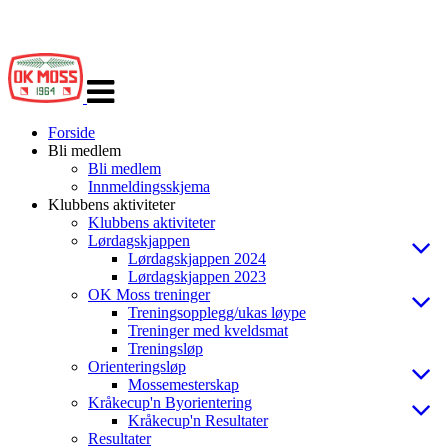
Veksle
navigasjon
Forside
Bli medlem
Bli medlem
Innmeldingsskjema
Klubbens aktiviteter
Klubbens aktiviteter
Lørdagskjappen
Lørdagskjappen 2024
Lørdagskjappen 2023
OK Moss treninger
Treningsopplegg/ukas løype
Treninger med kveldsmat
Treningsløp
Orienteringsløp
Mossemesterskap
Kråkecup'n Byorientering
Kråkecup'n Resultater
Resultater