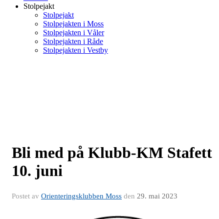
Stolpejakt
Stolpejakt
Stolpejakten i Moss
Stolpejakten i Våler
Stolpejakten i Råde
Stolpejakten i Vestby
Bli med på Klubb-KM Stafett
10. juni
Postet av
Orienteringsklubben Moss
den
29. mai 2023