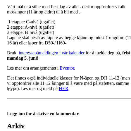
Vårt mål er å stille med flest lag av alle - derfor oppfordrer vi alle
mossinger (11 år og eldre) til å bli med .
1.etappe: C-nivå (ugaflet)
2.etappe: A-nivå (ugaflet)
3.etappe: B-nivå (ugaflet)
Lagene skal bestå av løpere av begge kjønn og minst 1 ungdom (11
16 år) eller løper fra D50-/ H60-.
Bruk
interessepåmeldingen i vår kalender
for å melde deg på,
frist
mandag 5. jun
i!
Les mer om arrangementet i
Eventor
.
Det finnes også individuelle klasser for N-åpen og DH 11-12 (men
vi oppfordrer alle 11-12 åringer til å være med på stafetten, samme
løype). Les mer og meld på
HER
.
Logg inn for å skrive en kommentar.
Arkiv