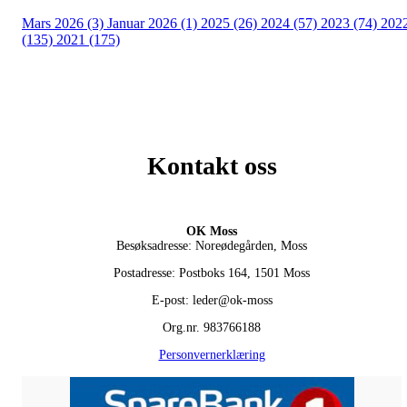
Mars 2026 (3)
Januar 2026 (1)
2025 (26)
2024 (57)
2023 (74)
202
(135)
2021 (175)
Kontakt oss
OK Moss
Besøksadresse: Noreødegården, Moss
Postadresse: Postboks 164, 1501 Moss
E-post: leder@ok-moss
Org.nr. 983766188
Personvernerklæring