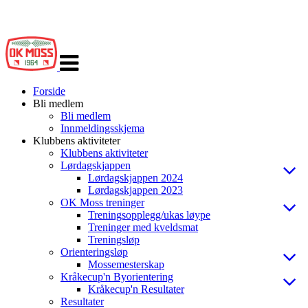
Veksle
navigasjon
Forside
Bli medlem
Bli medlem
Innmeldingsskjema
Klubbens aktiviteter
Klubbens aktiviteter
Lørdagskjappen
Lørdagskjappen 2024
Lørdagskjappen 2023
OK Moss treninger
Treningsopplegg/ukas løype
Treninger med kveldsmat
Treningsløp
Orienteringsløp
Mossemesterskap
Kråkecup'n Byorientering
Kråkecup'n Resultater
Resultater