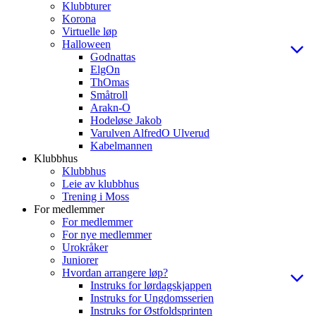
Klubbturer
Korona
Virtuelle løp
Halloween
Godnattas
ElgOn
ThOmas
Småtroll
Arakn-O
Hodeløse Jakob
Varulven AlfredO Ulverud
Kabelmannen
Klubbhus
Klubbhus
Leie av klubbhus
Trening i Moss
For medlemmer
For medlemmer
For nye medlemmer
Urokråker
Juniorer
Hvordan arrangere løp?
Instruks for lørdagskjappen
Instruks for Ungdomsserien
Instruks for Østfoldsprinten