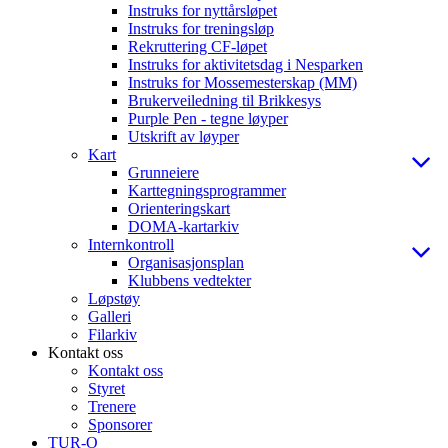
Instruks for nyttårsløpet
Instruks for treningsløp
Rekruttering CF-løpet
Instruks for aktivitetsdag i Nesparken
Instruks for Mossemesterskap (MM)
Brukerveiledning til Brikkesys
Purple Pen - tegne løyper
Utskrift av løyper
Kart
Grunneiere
Karttegningsprogrammer
Orienteringskart
DOMA-kartarkiv
Internkontroll
Organisasjonsplan
Klubbens vedtekter
Løpstøy
Galleri
Filarkiv
Kontakt oss
Kontakt oss
Styret
Trenere
Sponsorer
TUR-O