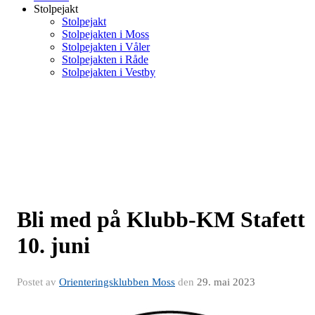
Stolpejakt
Stolpejakt
Stolpejakten i Moss
Stolpejakten i Våler
Stolpejakten i Råde
Stolpejakten i Vestby
Bli med på Klubb-KM Stafett
10. juni
Postet av
Orienteringsklubben Moss
den
29. mai 2023