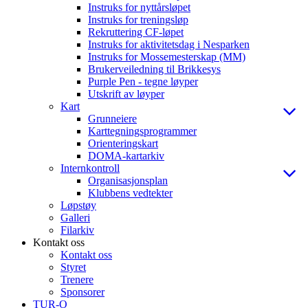
Instruks for nyttårsløpet
Instruks for treningsløp
Rekruttering CF-løpet
Instruks for aktivitetsdag i Nesparken
Instruks for Mossemesterskap (MM)
Brukerveiledning til Brikkesys
Purple Pen - tegne løyper
Utskrift av løyper
Kart
Grunneiere
Karttegningsprogrammer
Orienteringskart
DOMA-kartarkiv
Internkontroll
Organisasjonsplan
Klubbens vedtekter
Løpstøy
Galleri
Filarkiv
Kontakt oss
Kontakt oss
Styret
Trenere
Sponsorer
TUR-O