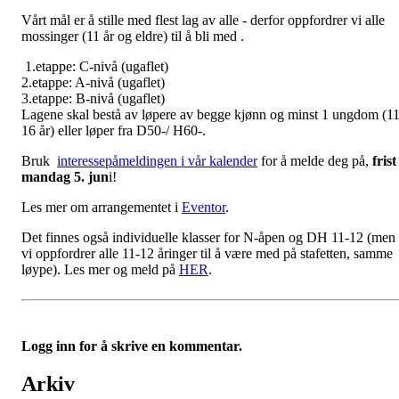
Vårt mål er å stille med flest lag av alle - derfor oppfordrer vi alle
mossinger (11 år og eldre) til å bli med .
1.etappe: C-nivå (ugaflet)
2.etappe: A-nivå (ugaflet)
3.etappe: B-nivå (ugaflet)
Lagene skal bestå av løpere av begge kjønn og minst 1 ungdom (11
16 år) eller løper fra D50-/ H60-.
Bruk
interessepåmeldingen i vår kalender
for å melde deg på,
frist
mandag 5. jun
i!
Les mer om arrangementet i
Eventor
.
Det finnes også individuelle klasser for N-åpen og DH 11-12 (men
vi oppfordrer alle 11-12 åringer til å være med på stafetten, samme
løype). Les mer og meld på
HER
.
Logg inn for å skrive en kommentar.
Arkiv