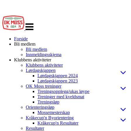
Veksle
navigasjon
Forside
Bli medlem
Bli medlem
Innmeldingsskjema
Klubbens aktiviteter
Klubbens aktiviteter
Lørdagskjappen
Lørdagskjappen 2024
Lørdagskjappen 2023
OK Moss treninger
Treningsopplegg/ukas løype
Treninger med kveldsmat
Treningsløp
Orienteringsløp
Mossemesterskap
Kråkecup'n Byorientering
Kråkecup'n Resultater
Resultater