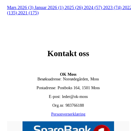
Mars 2026 (3)
Januar 2026 (1)
2025 (26)
2024 (57)
2023 (74)
202
(135)
2021 (175)
Kontakt oss
OK Moss
Besøksadresse: Noreødegården, Moss
Postadresse: Postboks 164, 1501 Moss
E-post: leder@ok-moss
Org.nr. 983766188
Personvernerklæring