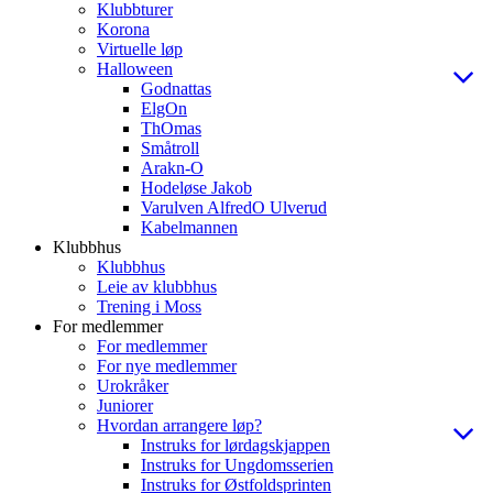
Klubbturer
Korona
Virtuelle løp
Halloween
Godnattas
ElgOn
ThOmas
Småtroll
Arakn-O
Hodeløse Jakob
Varulven AlfredO Ulverud
Kabelmannen
Klubbhus
Klubbhus
Leie av klubbhus
Trening i Moss
For medlemmer
For medlemmer
For nye medlemmer
Urokråker
Juniorer
Hvordan arrangere løp?
Instruks for lørdagskjappen
Instruks for Ungdomsserien
Instruks for Østfoldsprinten