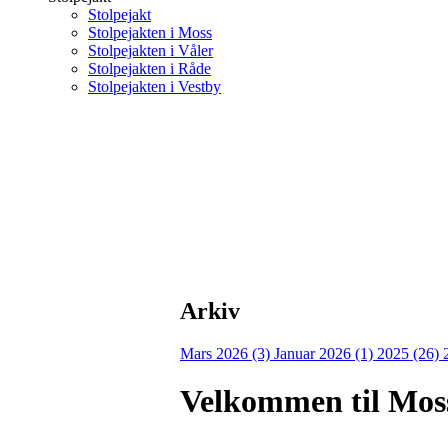
Stolpejakt
Stolpejakten i Moss
Stolpejakten i Våler
Stolpejakten i Råde
Stolpejakten i Vestby
Arkiv
Mars 2026 (3)
Januar 2026 (1)
2025 (26)
Velkommen til Moss