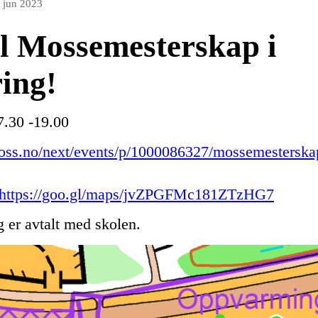
. jun 2023
l Mossemesterskap i
ring!
7.30 -19.00
ss.no/next/events/p/1000086327/mossemesterskap-
https://goo.gl/maps/jvZPGFMc181ZTzHG7
g er avtalt med skolen.