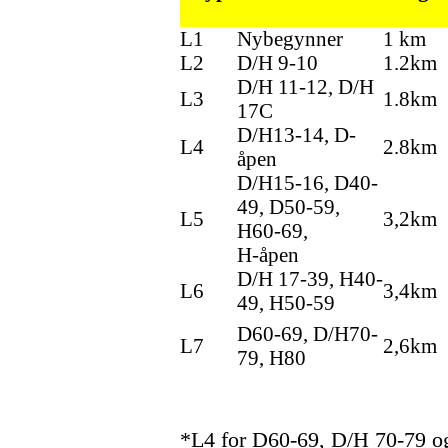
L1
Nybegynner
1 km
L2
D/H 9-10
1.2km
D/H 11-12, D/H
L3
1.8km
17C
D/H13-14, D-
L4
2.8km
åpen
D/H15-16, D40-
49, D50-59,
L5
3,2km
H60-69,
H-åpen
D/H 17-39, H40-
L6
3,4km
49, H50-59
D60-69, D/H70-
L7
2,6km
79, H80
*L4 for D60-69, D/H 70-79 og