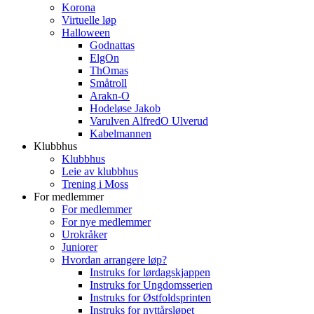
Korona
Virtuelle løp
Halloween
Godnattas
ElgOn
ThOmas
Småtroll
Arakn-O
Hodeløse Jakob
Varulven AlfredO Ulverud
Kabelmannen
Klubbhus
Klubbhus
Leie av klubbhus
Trening i Moss
For medlemmer
For medlemmer
For nye medlemmer
Urokråker
Juniorer
Hvordan arrangere løp?
Instruks for lørdagskjappen
Instruks for Ungdomsserien
Instruks for Østfoldsprinten
Instruks for nyttårsløpet