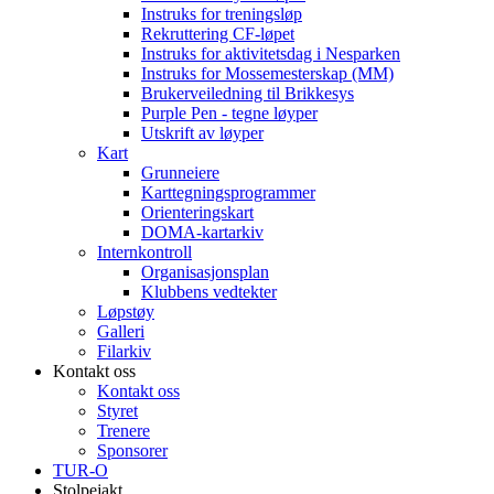
Instruks for treningsløp
Rekruttering CF-løpet
Instruks for aktivitetsdag i Nesparken
Instruks for Mossemesterskap (MM)
Brukerveiledning til Brikkesys
Purple Pen - tegne løyper
Utskrift av løyper
Kart
Grunneiere
Karttegningsprogrammer
Orienteringskart
DOMA-kartarkiv
Internkontroll
Organisasjonsplan
Klubbens vedtekter
Løpstøy
Galleri
Filarkiv
Kontakt oss
Kontakt oss
Styret
Trenere
Sponsorer
TUR-O
Stolpejakt