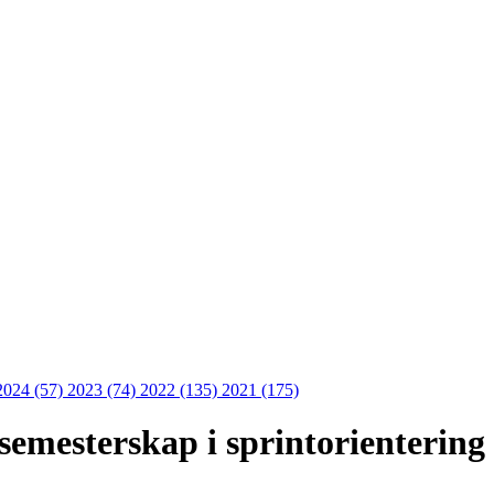
2024 (57)
2023 (74)
2022 (135)
2021 (175)
emesterskap i sprintorientering 