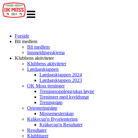
Veksle
navigasjon
Forside
Bli medlem
Bli medlem
Innmeldingsskjema
Klubbens aktiviteter
Klubbens aktiviteter
Lørdagskjappen
Lørdagskjappen 2024
Lørdagskjappen 2023
OK Moss treninger
Treningsopplegg/ukas løype
Treninger med kveldsmat
Treningsløp
Orienteringsløp
Mossemesterskap
Kråkecup'n Byorientering
Kråkecup'n Resultater
Resultater
Klubbturer