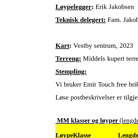
Løypelegger
:
Erik Jakobsen
Teknisk delegert:
Fam. Jako
Kart
:
Vestby sentrum, 2023
Terreng:
Middels kupert terre
Stempling:
Vi bruker Emit Touch free bri
Løse postbeskrivelser er tilgje
MM klasser og løyper
(lengde
Løype
Klasse
Lengd