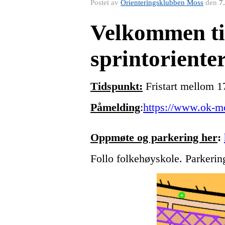
Postet av
Orienteringsklubben Moss
den
7
Velkommen ti
sprintoriente
Tidspun
kt:
Fristart mellom 1
Påmelding
:
https://www.ok-mo
Oppmøte og parkering her
:
Follo folkehøyskole. Parkerin