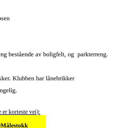
bsen
ng bestående av boligfelt, og parkterreng.
kker. Klubben har lånebrikker
ngelig.
 er korteste vei):
e
Målestokk