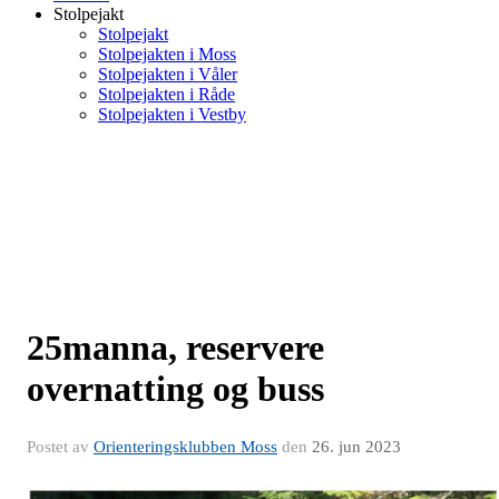
Stolpejakt
Stolpejakt
Stolpejakten i Moss
Stolpejakten i Våler
Stolpejakten i Råde
Stolpejakten i Vestby
25manna, reservere
overnatting og buss
Postet av
Orienteringsklubben Moss
den
26. jun 2023