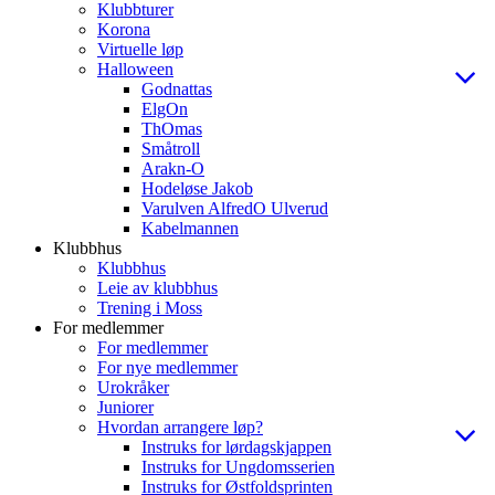
Klubbturer
Korona
Virtuelle løp
Halloween
Godnattas
ElgOn
ThOmas
Småtroll
Arakn-O
Hodeløse Jakob
Varulven AlfredO Ulverud
Kabelmannen
Klubbhus
Klubbhus
Leie av klubbhus
Trening i Moss
For medlemmer
For medlemmer
For nye medlemmer
Urokråker
Juniorer
Hvordan arrangere løp?
Instruks for lørdagskjappen
Instruks for Ungdomsserien
Instruks for Østfoldsprinten