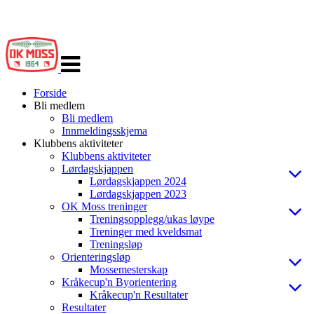
Veksle
navigasjon
Forside
Bli medlem
Bli medlem
Innmeldingsskjema
Klubbens aktiviteter
Klubbens aktiviteter
Lørdagskjappen
Lørdagskjappen 2024
Lørdagskjappen 2023
OK Moss treninger
Treningsopplegg/ukas løype
Treninger med kveldsmat
Treningsløp
Orienteringsløp
Mossemesterskap
Kråkecup'n Byorientering
Kråkecup'n Resultater
Resultater