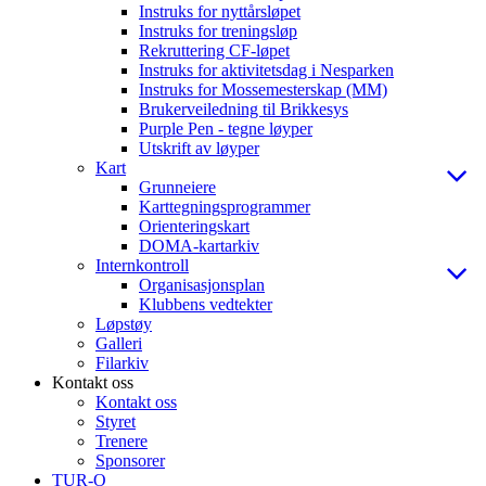
Instruks for nyttårsløpet
Instruks for treningsløp
Rekruttering CF-løpet
Instruks for aktivitetsdag i Nesparken
Instruks for Mossemesterskap (MM)
Brukerveiledning til Brikkesys
Purple Pen - tegne løyper
Utskrift av løyper
Kart
Grunneiere
Karttegningsprogrammer
Orienteringskart
DOMA-kartarkiv
Internkontroll
Organisasjonsplan
Klubbens vedtekter
Løpstøy
Galleri
Filarkiv
Kontakt oss
Kontakt oss
Styret
Trenere
Sponsorer
TUR-O