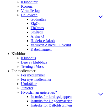
Klubbturer
Korona
Virtuelle løp
Halloween
Godnattas
ElgOn
ThOmas
Småtroll
Arakn-O
Hodeløse Jakob
Varulven AlfredO Ulverud
Kabelmannen
Klubbhus
Klubbhus
Leie av klubbhus
Trening i Moss
For medlemmer
For medlemmer
For nye medlemmer
Urokråker
Juniorer
Hvordan arrangere løp?
Instruks for lørdagskjappen
Instruks for Ungdomsserien
Instruks for Østfoldsprinten