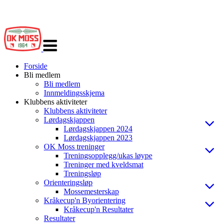
Veksle
navigasjon
Forside
Bli medlem
Bli medlem
Innmeldingsskjema
Klubbens aktiviteter
Klubbens aktiviteter
Lørdagskjappen
Lørdagskjappen 2024
Lørdagskjappen 2023
OK Moss treninger
Treningsopplegg/ukas løype
Treninger med kveldsmat
Treningsløp
Orienteringsløp
Mossemesterskap
Kråkecup'n Byorientering
Kråkecup'n Resultater
Resultater