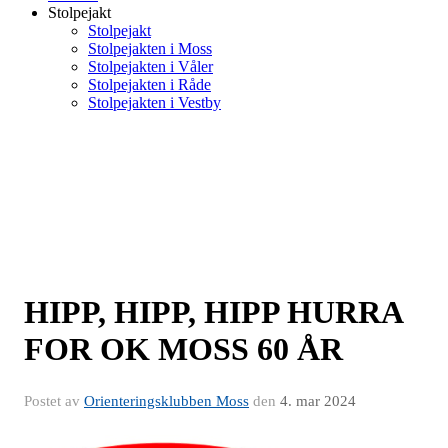
Stolpejakt
Stolpejakt
Stolpejakten i Moss
Stolpejakten i Våler
Stolpejakten i Råde
Stolpejakten i Vestby
HIPP, HIPP, HIPP HURRA
FOR OK MOSS 60 ÅR
Postet av
Orienteringsklubben Moss
den
4. mar 2024