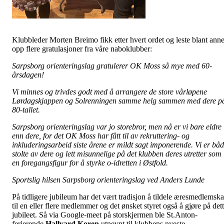
Klubbleder Morten Breimo fikk etter hvert ordet og leste blant anne
opp flere gratulasjoner fra våre naboklubber:
Sarpsborg orienteringslag gratulerer OK Moss så mye med 60-
årsdagen!
Vi minnes og trivdes godt med å arrangere de store vårløpene
Lørdagskjappen og Solrenningen samme helg sammen med dere p
80-tallet.
Sarpsborg orienteringslag var jo storebror, men nå er vi bare eldre
enn dere, for det OK Moss har fått til av rekruttering- og
inkluderingsarbeid siste årene er mildt sagt imponerende. Vi er bå
stolte av dere og lett misunnelige på det klubben deres utretter som
en foregangsfigur for å styrke o-idretten i Østfold.
Sportslig hilsen Sarpsborg orienteringslag ved Anders Lunde
På tidligere jubileum har det vært tradisjon å tildele æresmedlemsk
til en eller flere medlemmer og det ønsket styret også å gjøre på det
jubileet. Så via Google-meet på storskjermen ble St.Anton-
ferierende
Hallvard Koren
utnevnt
til klubbens nyeste