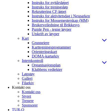
Instruks for nyttårsløpet
Instruks for treningsløp
Rekruttering CF-løpet
Instruks for aktivitetsdag i Nesparken
Instruks for Mossemesterskap (MM)
Brukerveiledning til Brikkesys
Purple Pen - tegne løyper
Utskrift av løyper
Kart
Grunneiere
Karttegningsprogrammer
Orienteringskart
DOMA-kartarkiv
Internkontroll
Organisasjonsplan
Klubbens vedtekter
Løpstøy
Galleri
Filarkiv
Kontakt oss
Kontakt oss
Styret
Trenere
Sponsorer
TUR-O